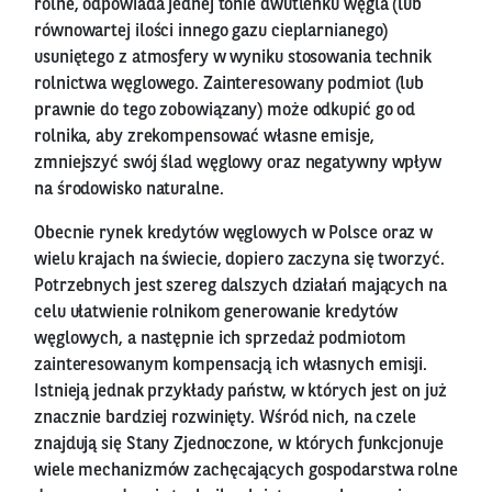
rolne, odpowiada jednej tonie dwutlenku węgla (lub
równowartej ilości innego gazu cieplarnianego)
usuniętego z atmosfery w wyniku stosowania technik
rolnictwa węglowego. Zainteresowany podmiot (lub
prawnie do tego zobowiązany) może odkupić go od
rolnika, aby zrekompensować własne emisje,
zmniejszyć swój ślad węglowy oraz negatywny wpływ
na środowisko naturalne.
Obecnie rynek kredytów węglowych w Polsce oraz w
wielu krajach na świecie, dopiero zaczyna się tworzyć.
Potrzebnych jest szereg dalszych działań mających na
celu ułatwienie rolnikom generowanie kredytów
węglowych, a następnie ich sprzedaż podmiotom
zainteresowanym kompensacją ich własnych emisji.
Istnieją jednak przykłady państw, w których jest on już
znacznie bardziej rozwinięty. Wśród nich, na czele
znajdują się Stany Zjednoczone, w których funkcjonuje
wiele mechanizmów zachęcających gospodarstwa rolne