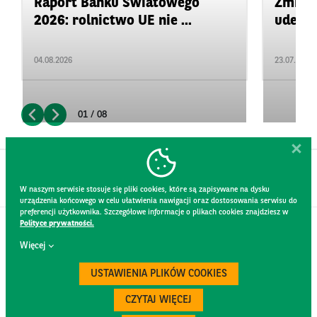
Raport Banku Światowego
Zmiany
2026: rolnictwo UE nie ...
uderza
04.08.2026
23.07.2026
01 / 08
W naszym serwisie stosuje się pliki cookies, które są zapisywane na dysku
urządzenia końcowego w celu ułatwienia nawigacji oraz dostosowania serwisu do
preferencji użytkownika. Szczegółowe informacje o plikach cookies znajdziesz w
Polityce prywatności.
KONTAKT
Więcej
REGULAMIN STRONY
POLITYKA PRYWATNOŚCI
USTAWIENIA PLIKÓW COOKIES
RODO
BEZPIECZEŃSTWO
CZYTAJ WIĘCEJ