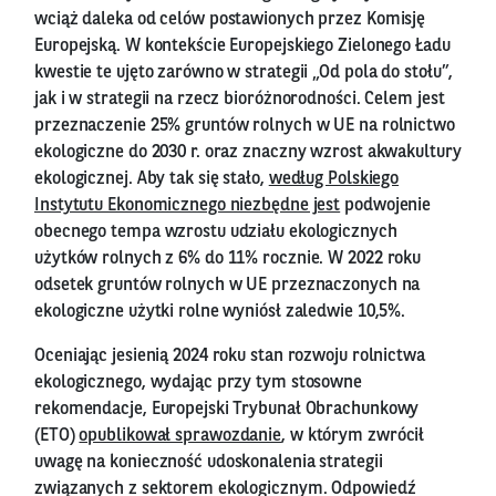
wciąż daleka od celów postawionych przez Komisję
Europejską. W kontekście Europejskiego Zielonego Ładu
kwestie te ujęto zarówno w strategii „Od pola do stołu”,
jak i w strategii na rzecz bioróżnorodności. Celem jest
przeznaczenie 25% gruntów rolnych w UE na rolnictwo
ekologiczne do 2030 r. oraz znaczny wzrost akwakultury
ekologicznej. Aby tak się stało,
według Polskiego
Instytutu Ekonomicznego niezbędne jest
podwojenie
obecnego tempa wzrostu udziału ekologicznych
użytków rolnych z 6% do 11% rocznie. W 2022 roku
odsetek gruntów rolnych w UE przeznaczonych na
ekologiczne użytki rolne wyniósł zaledwie 10,5%.
Oceniając jesienią 2024 roku stan rozwoju rolnictwa
ekologicznego, wydając przy tym stosowne
rekomendacje, Europejski Trybunał Obrachunkowy
(ETO)
opublikował sprawozdanie
, w którym zwrócił
uwagę na konieczność udoskonalenia strategii
związanych z sektorem ekologicznym. Odpowiedź