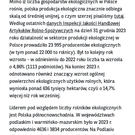
Mimo iż liczba gospodarstw ekologicznych w Polsce
rośnie, polska produkcja ekologiczna znacznie odbiega
skalą od średniej unijnej, o czym szerzej pisaliśmy
tutaj
.
Według ostatnich
danych Inspekcji Jakości Handlowej
Artykułów Rolno-Spożywczych
na dzień 31 grudnia 2023
roku działalność w sektorze produkcji ekologicznej w
Polsce prowadziło 23 995 producentów ekologicznych
(w tym ponad 22 000 to rolnicy). Był to kolejny rok
wzrostu - w odniesieniu do 2022 roku liczba ta wzrosła
o 4,86% (1113 podmiotów). Na koniec 2023 r.
odnotowano również znaczący wzrost ogólnej
powierzchni ekologicznych użytków rolnych, która
wyniosła ponad 636 tysięcy hektarów, czyli o 14,7%
więcej niż rok wcześniej.
Liderem pod względem liczby rolników ekologicznych
jest Polska północnowschodnia. W województwach
podlaskim i warmińsko-mazurskim było w 2023 r.
odpowiednio 4636 i 3834 producentów. Na Podlasiu