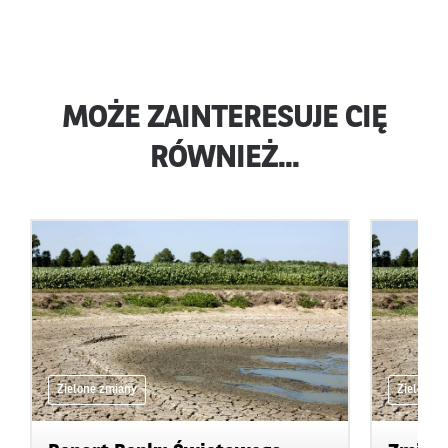
MOŻE ZAINTERESUJE CIĘ
RÓWNIEŻ...
Zielone zmiany
Zielone 