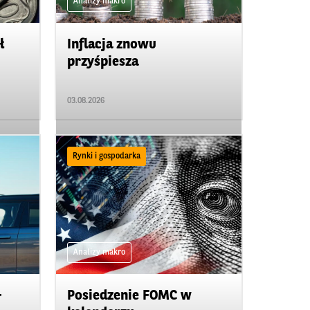
Analizy makro
ł
Inflacja znowu
przyśpiesza
03.08.2026
Rynki i gospodarka
Analizy makro
-
Posiedzenie FOMC w