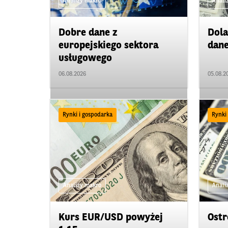
Analizy makro
Anali
Dobre dane z
Dola
europejskiego sektora
dan
usługowego
06.08.2026
05.08.2
Rynki i gospodarka
Rynki
Analizy makro
Anali
Kurs EUR/USD powyżej
Ostr