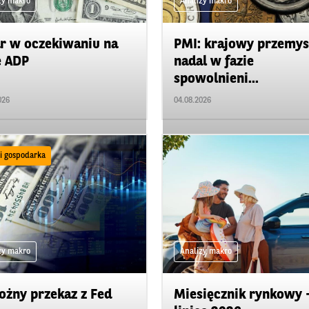
zy makro
Analizy makro
r w oczekiwaniu na
PMI: krajowy przemys
e ADP
nadal w fazie
spowolnieni...
026
04.08.2026
 i gospodarka
zy makro
Analizy makro
ożny przekaz z Fed
Miesięcznik rynkowy 