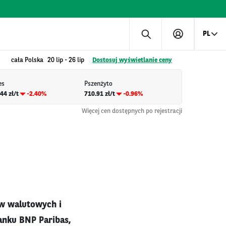
PL
cała Polska
20 lip
-
26 lip
Dostosuj wyświetlanie ceny
es
Pszenżyto
44 zł/t
-2.40%
710.91 zł/t
-0.96%
Więcej cen dostępnych po rejestracji
w walutowych i
anku BNP Paribas,