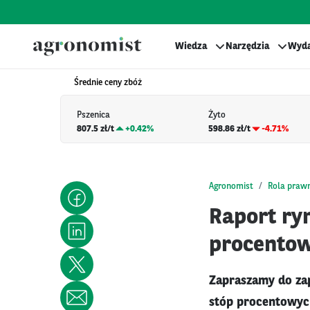
Wiedza
Narzędzia
Wyda
Średnie ceny zbóż
Pszenica
Żyto
807.5 zł/t
+
0.42%
598.86 zł/t
-4.71%
Agronomist
Rola praw
Raport ry
procentow
Zapraszamy do za
stóp procentowyc