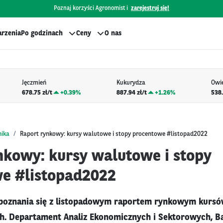
Poznaj korzyści Agronomist i
zarejestruj się!
rzenia
Po godzinach
Ceny
O nas
Jęczmień
Kukurydza
Owi
678.75 zł/t
+
0.39%
887.94 zł/t
+
1.26%
538.
nika
Raport rynkowy: kursy walutowe i stopy procentowe #listopad2022
nkowy: kursy walutowe i stopy
e #listopad2022
poznania się z listopadowym raportem rynkowym kursó
h. Departament Analiz Ekonomicznych i Sektorowych, B