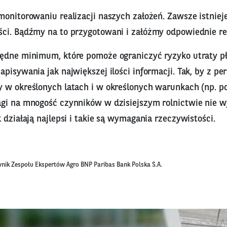
onitorowaniu realizacji naszych założeń. Zawsze istniej
ci. Bądźmy na to przygotowani i załóżmy odpowiednie r
ędne minimum, które pomoże ograniczyć ryzyko utraty pł
pisywania jak największej ilości informacji. Tak, by z p
 w określonych latach i w określonych warunkach (np. 
gi na mnogość czynników w dzisiejszym rolnictwie nie wy
 działają najlepsi i takie są wymagania rzeczywistości.
nik Zespołu Ekspertów Agro BNP Paribas Bank Polska S.A.