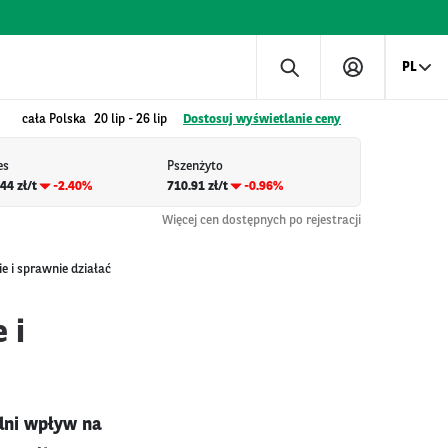
PL
cała Polska
20 lip
-
26 lip
Dostosuj wyświetlanie ceny
es
Pszenżyto
44 zł/t
-2.40%
710.91 zł/t
-0.96%
Więcej cen dostępnych po rejestracji
ie i sprawnie działać
 i
dni wpływ na