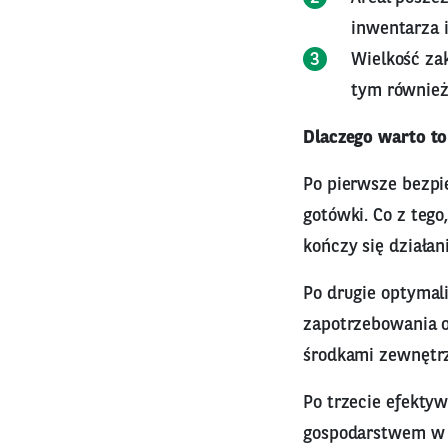
inwentarza 
Wielkość za
tym również
Dlaczego warto to
Po pierwsze bezpi
gotówki. Co z teg
kończy się działa
Po drugie optymal
zapotrzebowania o
środkami zewnętrz
Po trzecie efekty
gospodarstwem w p