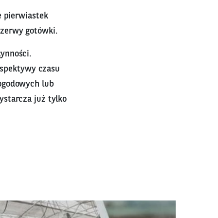
e pierwiastek
ezerwy gotówki.
ynności.
erspektywy czasu
pogodowych lub
starcza już tylko