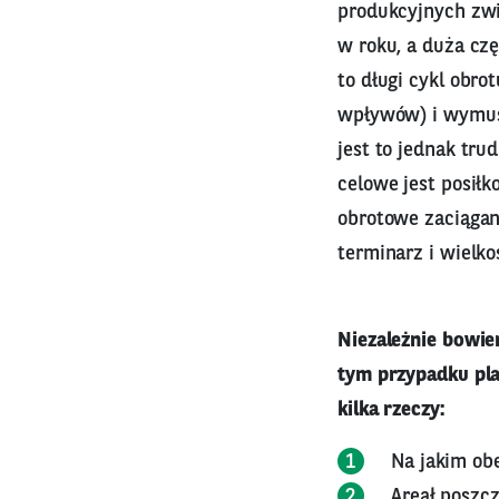
produkcyjnych zwi
w roku, a duża cz
to długi cykl obro
wpływów) i wymusz
jest to jednak tru
celowe jest posiłk
obrotowe zaciągan
terminarz i wielk
Niezależnie bowie
tym przypadku pl
kilka rzeczy:
Na jakim obe
Areał poszcz