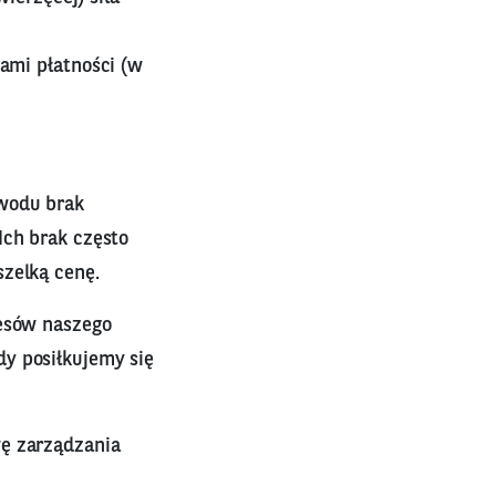
ami płatności (w
owodu brak
Ich brak często
szelką cenę.
resów naszego
y posiłkujemy się
wę zarządzania