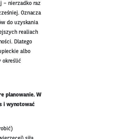
 – nierzadko raz
cześniej. Oznacza
dów do uzyskania
jszych realiach
ności. Dlatego
upieckie albo
 określić
re planowanie. W
as i wynotować
robić)
ierzęcej) siła