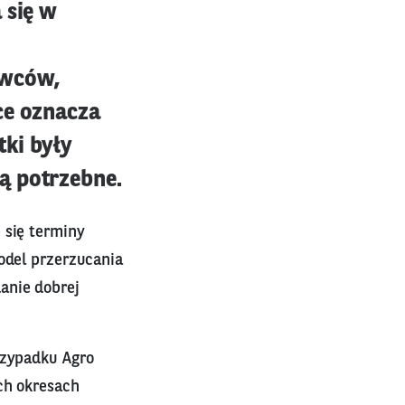
 się w
awców,
ce oznacza
tki były
ą potrzebne.
 się terminy
odel przerzucania
anie dobrej
rzypadku Agro
ch okresach