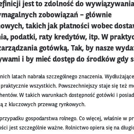
finicji jest to zdolność do wywiązywania
ymagalnych zobowiązań – głównie
owych, takich jak płatności wobec dost
a, podatki, raty kredytów, itp. W prakty
zarządzania gotówką. Tak, by nasze wyda
ywami i by mieć dostęp do środków gdy s
tnich latach nabrała szczególnego znaczenia. Wydłużające
 praktycznie wszystkich. Powszechniejszy staje się też m
hentów. W takich warunkach dostępność gotówki i posiad
dną z kluczowych przewag rynkowych.
w przypadku gospodarstwa rolnego. Co więcej, właśnie w p
ci jest szczególnie ważne. Rolnictwo opiera się na długi