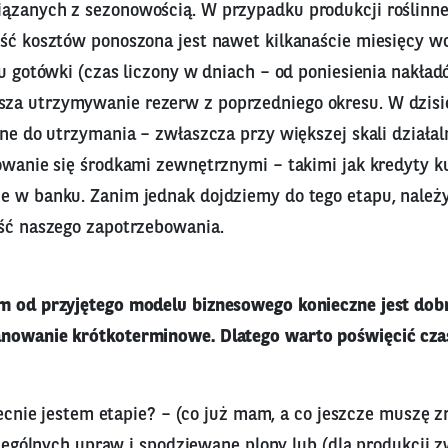
ązanych z sezonowością. W przypadku produkcji roślinnej
ęść kosztów ponoszona jest nawet kilkanaście miesięcy w
tu gotówki (czas liczony w dniach – od poniesienia nakła
a utrzymywanie rezerw z poprzedniego okresu. W dzisie
dne do utrzymania – zwłaszcza przy większej skali działal
owanie się środkami zewnętrznymi – takimi jak kredyty k
e w banku. Zanim jednak dojdziemy do tego etapu, należy
ość naszego zapotrzebowania.
m od przyjętego modelu biznesowego konieczne jest dob
anowanie krótkoterminowe. Dlatego warto poświęcić cz
cnie jestem etapie? – (co już mam, a co jeszcze muszę z
ególnych upraw i spodziewane plony lub (dla produkcji zw