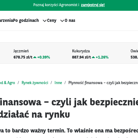
Poznaj korzyści Agronomist i
zarejestruj się!
rzenia
Po godzinach
Ceny
O nas
Jęczmień
Kukurydza
Owi
678.75 zł/t
+
0.39%
887.94 zł/t
+
1.26%
538.
od & Agro
Rynek żywności
Inne
Płynność finansowa – czyli jak bezpieczn
inansowa – czyli jak bezpiecznie
działać na rynku
a to bardzo ważny termin. To właśnie ona ma bezpośre