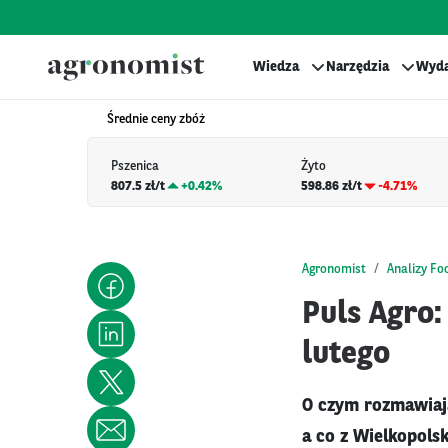
Wiedza
Narzędzia
Wyda
Średnie ceny zbóż
Pszenica
Żyto
807.5 zł/t
+
0.42%
598.86 zł/t
-4.71%
Agronomist
Analizy Fo
Puls Agro:
lutego
O czym rozmawiają
a co z Wielkopols