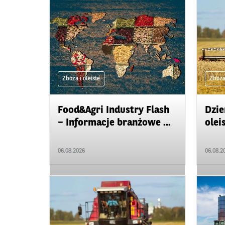
Zboża i oleiste
Zboża 
Food&Agri Industry Flash
Dzie
– Informacje branżowe ...
olei
06.08.2026
06.08.2