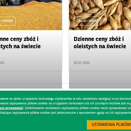
i oleiste
Zboża i oleiste
nne ceny zbóż i
Dzienne ceny zbóż i
stych na świecie
oleistych na świecie
026
30.07.2026
pisywane na dysku urządzenia końcowego użytkownika w celu ułatwienia nawigacji oraz dostoso
kowanie zapisywania plików cookies na urządzeniu końcowym lub ich usunięcie możliwe jest w
tyce prywatności
. Zablokowanie możliwości zapisywania plików cookies może spowodować utru
lokujące zapisywanie plików cookies jest jednoznaczne z wyrażeniem zgody na ich zapisywani
DO
BEZPIECZEŃSTWO
USTAWIENIA PLIKÓW