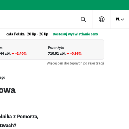
PL
cała Polska
20 lip
-
26 lip
Dostosuj wyświetlanie ceny
es
Pszenżyto
44 zł/t
-2.40%
710.91 zł/t
-0.96%
Więcej cen dostępnych po rejestracji
tego
łowa
olnika z Pomorza,
stwach?