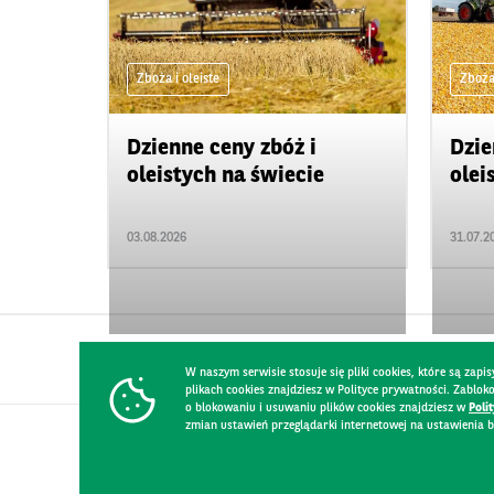
Zboża i oleiste
Zboża 
Dzienne ceny zbóż i
Dzie
oleistych na świecie
olei
03.08.2026
31.07.2
W naszym serwisie stosuje się pliki cookies, które są za
plikach cookies znajdziesz w Polityce prywatności. Zablo
o blokowaniu i usuwaniu plików cookies znajdziesz w
Poli
zmian ustawień przeglądarki internetowej na ustawienia b
KONTAKT
REGULAMIN STRONY
POLITYKA PRYWATNOŚCI
RO