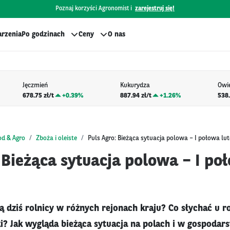
Poznaj korzyści Agronomist i
zarejestruj się!
rzenia
Po godzinach
Ceny
O nas
Jęczmień
Kukurydza
Owi
678.75 zł/t
+
0.39%
887.94 zł/t
+
1.26%
538.
od & Agro
Zboża i oleiste
Puls Agro: Bieżąca sytuacja polowa – I połowa lu
 Bieżąca sytuacja polowa – I po
 dziś rolnicy w różnych rejonach kraju? Co słychać u r
ki? Jak wygląda bieżąca sytuacja na polach i w gospodar