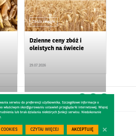
Zboża i oleiste
Dzienne ceny zbóż i
oleistych na świecie
29.07.2026
wania serwisu do preferencji użytkownika. Szczegółowe informacje o
 po właściwym skonfigurowaniu ustawień przeglądarki internetowej. Więcej
dnienia lub brak działania niektórych funkcji serwisu. Niedokonanie
e.
Created by
300.codes
 COOKIES
CZYTAJ WIĘCEJ
AKCEPTUJĘ