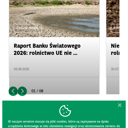
Zielone zmiany
Rolnictwo
Raport Banku Światowego
Niedo
2026: rolnictwo UE nie ...
rolnic
04.08.2026
30.07.2026
01 / 08
W naszym serwisie stosuje się pliki cookies, które są zapisywane na dysku
urządzenia końcowego w celu ułatwienia nawigacji oraz dostosowania serwisu do