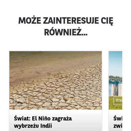
MOŻE ZAINTERESUJE CIĘ
RÓWNIEŻ...
Prasa
Prasa
Świat: El Niño zagraża
Świat:
wybrzeżu Indii
zwięks