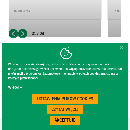
07.08.2026
07.08.2026
01 / 08
W naszym serwisie stosuje się pliki cookies, które są zapisywane na dysku
urządzenia końcowego w celu ułatwienia nawigacji oraz dostosowania serwisu do
preferencji użytkownika. Szczegółowe informacje o plikach cookies znajdziesz w
Polityce prywatności.
KONTAKT
Więcej
REGULAMIN STRONY
POLITYKA PRYWATNOŚCI
USTAWIENIA PLIKÓW COOKIES
RODO
BEZPIECZEŃSTWO
CZYTAJ WIĘCEJ
AKCEPTUJĘ
Created by
300.codes