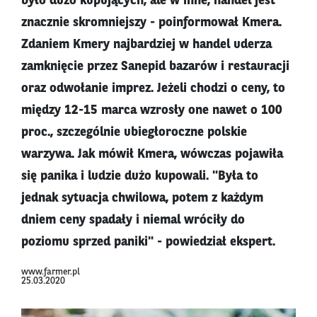
było dużo kupujących, ale w inne, handel jest
znacznie skromniejszy - poinformował Kmera.
Zdaniem Kmery najbardziej w handel uderza
zamknięcie przez Sanepid bazarów i restauracji
oraz odwołanie imprez. Jeżeli chodzi o ceny, to
między 12-15 marca wzrosły one nawet o 100
proc., szczególnie ubiegłoroczne polskie
warzywa. Jak mówił Kmera, wówczas pojawiła
się panika i ludzie dużo kupowali. "Była to
jednak sytuacja chwilowa, potem z każdym
dniem ceny spadały i niemal wróciły do
poziomu sprzed paniki" - powiedział ekspert.
www.farmer.pl
25.03.2020