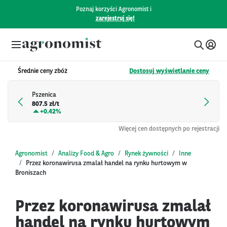
Poznaj korzyści Agronomist i
zarejestruj się!
Średnie ceny zbóż
Dostosuj wyświetlanie ceny
Pszenica
807.5 zł/t
+
0.42%
Więcej cen dostępnych po rejestracji
Agronomist
Analizy Food & Agro
Rynek żywności
Inne
Przez koronawirusa zmalał handel na rynku hurtowym w
Broniszach
Przez koronawirusa zmalał
handel na rynku hurtowym