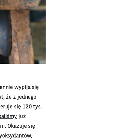
ennie wypija się
t, że z jednego
ruje się 120 tys.
saliśmy
już
em. Okazuje się
tyoksydantów,