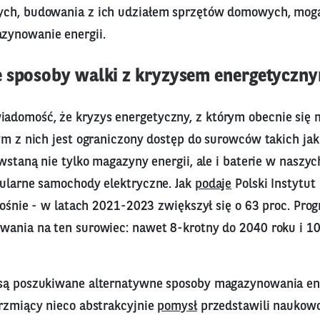
ych, budowania z ich udziałem sprzętów domowych, mog
zynowanie energii.
 sposoby walki z kryzysem energetyczn
domość, że kryzys energetyczny, z którym obecnie się 
ym z nich jest ograniczony dostęp do surowców takich jak g
owstaną nie tylko magazyny energii, ale i baterie w naszyc
pularne samochody elektryczne. Jak
podaje
Polski Instytu
 rośnie - w latach 2021-2023 zwiększył się o 63 proc. Prog
wania na ten surowiec: nawet 8-krotny do 2040 roku i 1
są poszukiwane alternatywne sposoby magazynowania ene
brzmiący nieco abstrakcyjnie
pomysł
przedstawili naukow