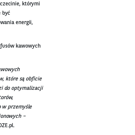
czecinie, którymi
e być
wania energii,
z fusów kawowych
tawowych
, które są obficie
i do optymalizacji
torów,
go w przemyśle
-jonowych –
OZE.pl.