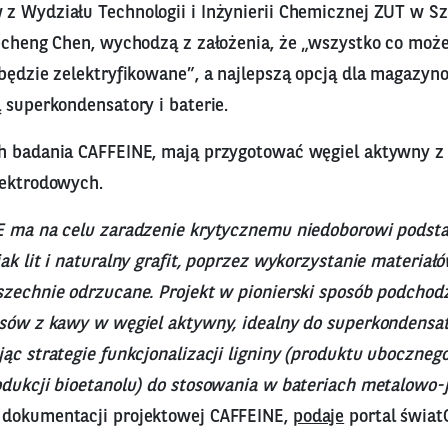
z Wydziału Technologii i Inżynierii Chemicznej ZUT w Sz
uecheng Chen, wychodzą z założenia, że „wszystko co moż
będzie zelektryfikowane”, a najlepszą opcją dla magazyno
 superkondensatory i baterie.
ch badania CAFFEINE, mają przygotować węgiel aktywny 
lektrodowych.
NE ma na celu zaradzenie krytycznemu niedoborowi pods
ak lit i naturalny grafit, poprzez wykorzystanie materiałów
szechnie odrzucane. Projekt w pionierski sposób podchodz
usów z kawy w węgiel aktywny, idealny do superkondensa
ąc strategie funkcjonalizacji ligniny (produktu uboczne
odukcji bioetanolu) do stosowania w bateriach metalowo
 dokumentacji projektowej CAFFEINE,
podaje
portal świat