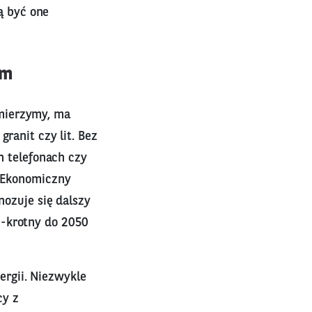
ą być one
ym
mierzymy, ma
ranit czy lit. Bez
h telefonach czy
t Ekonomiczny
nozuje się dalszy
0-krotny do 2050
rgii. Niezwykle
cy z