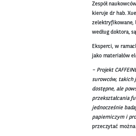
Zespół naukowców 
kieruje dr hab. X
zelektryfikowane, 
według doktora, są
Eksperci, w rama
jako materiałów e
– Projekt CAFFEI
surowców, takich j
dostępne, ale pow
przekształcania f
jednocześnie badaj
papierniczym i pr
przeczytać można