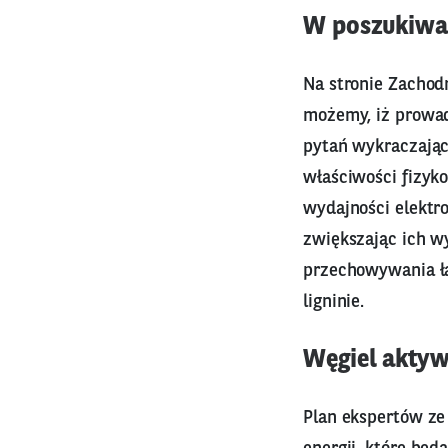
W poszukiwa
Na stronie Zachod
możemy, iż prowad
pytań wykraczając
właściwości fizyk
wydajności elektro
zwiększając ich w
przechowywania ła
ligninie.
Węgiel aktyw
Plan ekspertów z