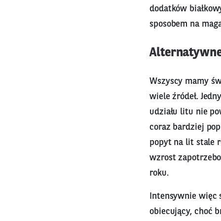
dodatków białkow
sposobem na maga
Alternatywne
Wszyscy mamy świa
wiele źródeł. Jedn
udziału litu nie p
coraz bardziej po
popyt na lit stale
wzrost zapotrzebo
roku.
Intensywnie więc 
obiecujący, choć 