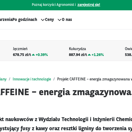
Poznaj korzyści Agronomist i
zarejestruj się!
rzenia
Po godzinach
Ceny
O nas
Jęczmień
Kukurydza
Owi
678.75 zł/t
+
0.39%
887.94 zł/t
+
1.26%
538.
iany
Innowacje i technologie
Projekt CAFFEINE – energia zmagazynowana 
AFFEINE – energia zmagazynow
kt naukowców z Wydziału Technologii i Inżynierii Chemi
ystujący fusy z kawy oraz resztki ligniny do tworzenia 