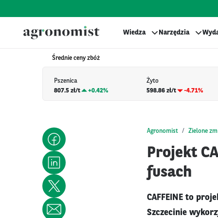
Wiedza
Narzędzia
Wyda
Średnie ceny zbóż
Pszenica
Żyto
807.5 zł/t
+
0.42%
598.86 zł/t
-4.71%
Agronomist
Zielone zm
Projekt C
fusach
CAFFEINE to proje
Szczecinie wykorz