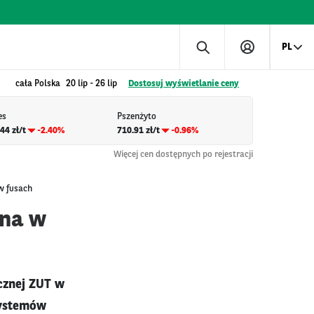
PL
cała Polska
20 lip
-
26 lip
Dostosuj wyświetlanie ceny
es
Pszenżyto
44 zł/t
-2.40%
710.91 zł/t
-0.96%
Więcej cen dostępnych po rejestracji
w fusach
ana w
cznej ZUT w
systemów