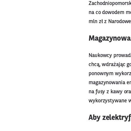
Zachodniopomorski
na co dowodem moż
mln zł z Narodowe
Magazynowani
Naukowcy prowadzą
chcą, wdrażając go
ponownym wykorzy
magazynowania ene
na fusy z kawy or
wykorzystywane w
Aby zelektryf