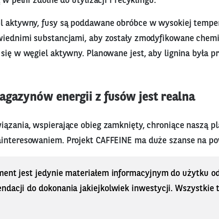
 w pełni zdolne do utylizacji i recyklingu.
l aktywny, fusy są poddawane obróbce w wysokiej tempe
wiednimi substancjami, aby zostały zmodyfikowane chemi
się w węgiel aktywny. Planowane jest, aby lignina była p
agazynów energii z fusów jest realna
ązania, wspierające obieg zamknięty, chroniące naszą pla
interesowaniem. Projekt CAFFEINE ma duże szanse na po
ment jest jedynie materiałem informacyjnym do użytku od
dacji do dokonania jakiejkolwiek inwestycji. Wszystkie tr