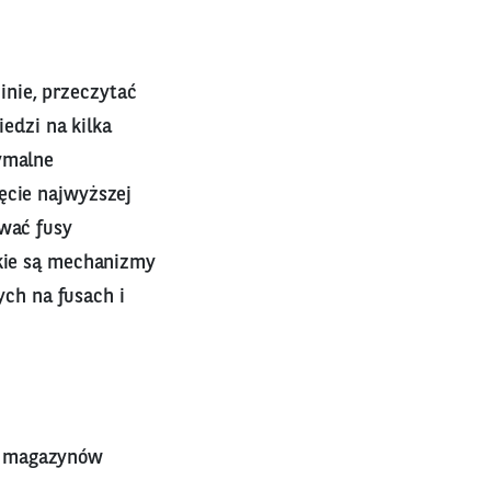
nie, przeczytać
edzi na kilka
tymalne
ęcie najwyższej
ować fusy
akie są mechanizmy
ch na fusach i
e magazynów