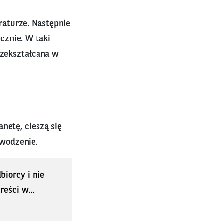
raturze. Następnie
cznie. W taki
rzekształcana w
netę, cieszą się
wodzenie.
biorcy i nie
eści w...