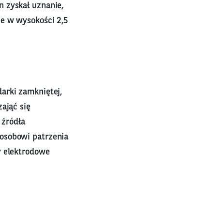
 zyskał uznanie,
ie w wysokości 2,5
arki zamkniętej,
ająć się
źródła
osobowi patrzenia
y elektrodowe