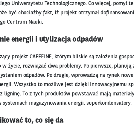
ego Uniwersytetu Technologicznego. Co więcej, pomył ten
e być chociażby fakt, iż projekt otrzymał dofinansowan
go Centrum Nauki.
e energii i utylizacja odpadów
cy projekt CAFFEINE, którym bliskie są założenia gospod
 w życie, rozwiązać dwa problemy. Po pierwsze, planują z
staniem odpadów. Po drugie, wprowadzą na rynek nowe 
rgii. Wszystko to możliwe jest dzięki innowacyjnemu sp
az ligninę. To z tych produktów powstawać mają materiał
 systemach magazynowania energii, superkondensatory.
ikować to, co się da