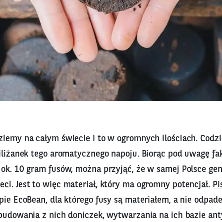
ziemy na całym świecie i to w ogromnych ilościach. Codzi
iliżanek tego aromatycznego napoju. Biorąc pod uwagę fak
ok. 10 gram fusów, można przyjąć, że w samej Polsce gene
ci. Jest to więc materiał, który ma ogromny potencjał.
Pi
pie EcoBean, dla którego fusy są materiałem, a nie odpad
 budowania z nich doniczek, wytwarzania na ich bazie an