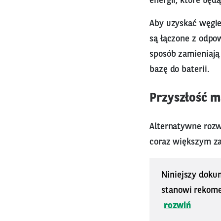
energii, które będą
Aby uzyskać węgie
są łączone z odpo
sposób zamieniają 
bazę do baterii.
Przyszłość m
Alternatywne rozwi
coraz większym za
Niniejszy doku
stanowi rekomen
rozwiń