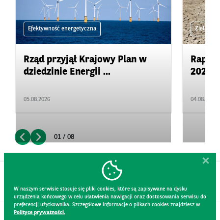
Efektywność energetyczna
Zielone 
Rząd przyjął Krajowy Plan w
Rapor
dziedzinie Energii ...
2026: 
05.08.2026
04.08.2026
01 / 08
W naszym serwisie stosuje się pliki cookies, które są zapisywane na dysku
urządzenia końcowego w celu ułatwienia nawigacji oraz dostosowania serwisu do
preferencji użytkownika. Szczegółowe informacje o plikach cookies znajdziesz w
Polityce prywatności.
KONTAKT