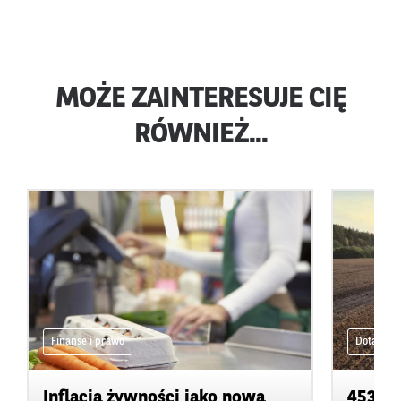
MOŻE ZAINTERESUJE CIĘ
RÓWNIEŻ...
Finanse i prawo
Dotacje
Inflacja żywności jako nowa
453 ml