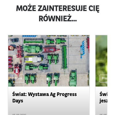
MOŻE ZAINTERESUJE CIĘ
RÓWNIEŻ...
Prasa
Prasa
Świat: Wystawa Ag Progress
Świat
Days
jeszcz