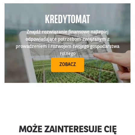
KREDYTOMAT
Znajdź rozwiązanie finansowe najlepiej
odpowiadające potrzebom związanym z
prowadzeniem i rozwojem twojego gospodarstwa
rolnego
ZOBACZ
MOŻE ZAINTERESUJE CIĘ