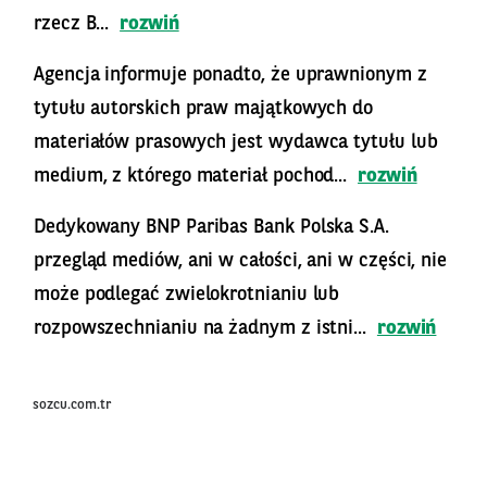
rzecz B...
rozwiń
Agencja informuje ponadto, że uprawnionym z
tytułu autorskich praw majątkowych do
materiałów prasowych jest wydawca tytułu lub
medium, z którego materiał pochod...
rozwiń
Dedykowany BNP Paribas Bank Polska S.A.
przegląd mediów, ani w całości, ani w części, nie
może podlegać zwielokrotnianiu lub
rozpowszechnianiu na żadnym z istni...
rozwiń
sozcu.com.tr