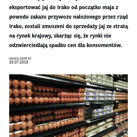
eksportować jaj do Iraku od początku maja z
powodu zakazu przywozu nałożonego przez rząd
Iraku, zostali zmuszeni do sprzedaży jaj ze stratą
na rynek krajowy, skarżąc się, że rynki nie
odzwierciedlają spadku cen dla konsumentów.
sozcu.com.tr
29.07.2019