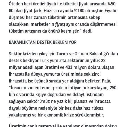
Öteden beri üretici fiyatı ile tüketici fiyatı arasında %50-
60 olan fiyat farkı Haziran ayında %160 olmuştur. Fiyatın
düşmesi her zaman tüketimin artmasına sebep
olacakken, marketlerin fiyatı aynı oranda düşürmemesi
tüketim artışının da önünü kesmiştir.” dedi.
BAKANLIKTAN DESTEK BEKLENİYOR
Sektör krizden çıkış için Tarım ve Orman Bakanlığı'ndan
destek bekliyor Türk yumurta sektörünün yıllık 22
milyar adedi aşan üretimi ve 431 milyon dolara ulaşan
ihracatı ile dünya yumurta üretiminde sekizinci
ihracatta ise üçüncü sırada yer aldığını belirten Pala,
“İnsanımızın en temel protein ihtiyacını karşılayan, 250
bin civarında kişiye doğrudan ve dolaylı istihdam
sağlayan sektörümüz ne yazık ki; plansız ve ihracata
dayalı büyüme nedeniyle bir kez daha hazırlıksız
yakalanmış ve bir ekonomik krize sürüklenmiştir.
Üretimin canlı materyal ile yapılıyor olmasından dolayı