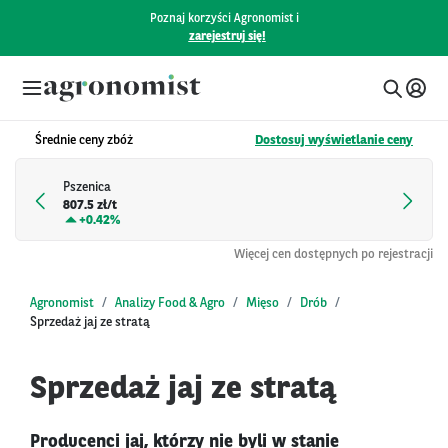
Poznaj korzyści Agronomist i
zarejestruj się!
Średnie ceny zbóż
Dostosuj wyświetlanie ceny
Pszenica
807.5 zł/t
+
0.42%
Więcej cen dostępnych po rejestracji
Agronomist
Analizy Food & Agro
Mięso
Drób
Sprzedaż jaj ze stratą
Sprzedaż jaj ze stratą
Producenci jaj, którzy nie byli w stanie