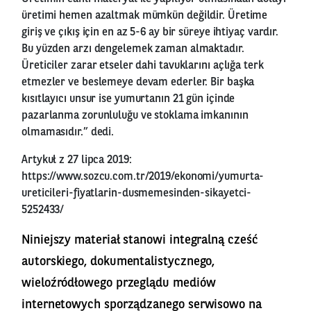
üretimi hemen azaltmak mümkün değildir. Üretime
giriş ve çıkış için en az 5-6 ay bir süreye ihtiyaç vardır.
Bu yüzden arzı dengelemek zaman almaktadır.
Üreticiler zarar etseler dahi tavuklarını açlığa terk
etmezler ve beslemeye devam ederler. Bir başka
kısıtlayıcı unsur ise yumurtanın 21 gün içinde
pazarlanma zorunluluğu ve stoklama imkanının
olmamasıdır.” dedi.
Artykuł z 27 lipca 2019:
https://www.sozcu.com.tr/2019/ekonomi/yumurta-
ureticileri-fiyatlarin-dusmemesinden-sikayetci-
5252433/
Niniejszy materiał stanowi integralną cześć
autorskiego, dokumentalistycznego,
wieloźródłowego przeglądu mediów
internetowych sporządzanego serwisowo na