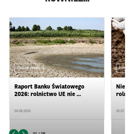
Zielone zmiany
Rolnictwo
Raport Banku Światowego
Niedo
2026: rolnictwo UE nie ...
rolnic
04.08.2026
30.07.2026
01 / 08