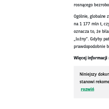
rosnącego bezrobo
Ogólnie, globalne
na 1 177 mln t, cz
oznacza to, że bi
„luźny”. Gdyby pa
prawdopodobnie bę
Więcej informacji
Niniejszy doku
stanowi rekomen
rozwiń