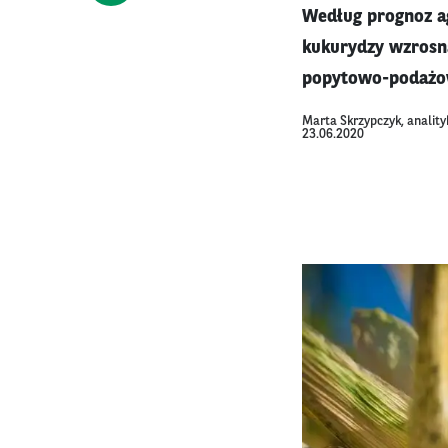
Według prognoz ag
kukurydzy wzrosną
popytowo-podażowy
Marta Skrzypczyk, anality
23.06.2020