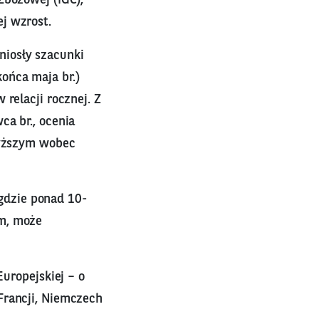
j wzrost.
niosły szacunki
ońca maja br.)
relacji rocznej. Z
ca br., ocenia
wyższym wobec
gdzie ponad 10-
em, może
Europejskiej – o
Francji, Niemczech