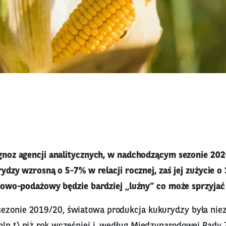
noz agencji analitycznych, w nadchodzącym sezonie 202
rydzy wzrosną o 5-7% w relacji rocznej, zaś jej zużycie
towo-podażowy będzie bardziej „luźny” co może sprzyjać
ezonie 2019/20, światowa produkcja kukurydzy była niez
mln t) niż rok wcześniej i, według Międzynarodowej Rady 