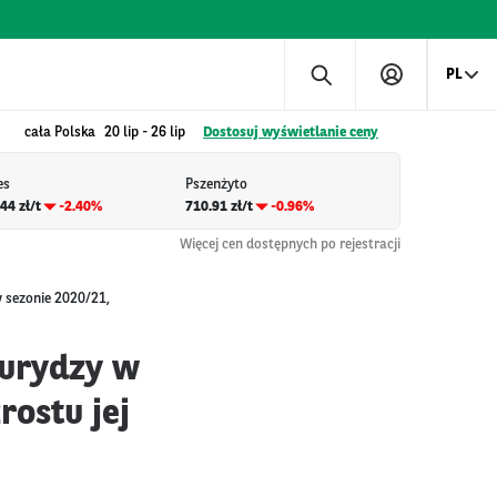
PL
cała Polska
20 lip
-
26 lip
Dostosuj wyświetlanie ceny
es
Pszenżyto
44 zł/t
-2.40%
710.91 zł/t
-0.96%
Więcej cen dostępnych po rejestracji
 sezonie 2020/21,
urydzy w
ostu jej