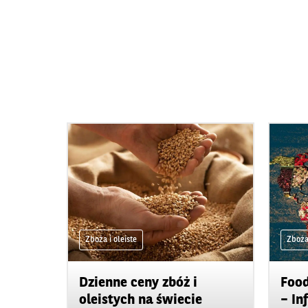
Zboża i oleiste
Zboża 
Dzienne ceny zbóż i
Food
oleistych na świecie
– In