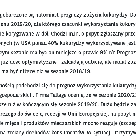
 obarczone są natomiast prognozy zużycia kukurydzy. Do
zonu 2019/20, dla którego szacunki wykorzystania kukur
ie korygowane w dół. Chodzi m.in. o popyt zgłaszany prze
onych (w USA ponad 40% kukurydzy wykorzystywane jest 
ącym sezonie ma być on mniejsze o prawie 9% r/r. Progno
już dość optymistyczne i zakładają odbicie, ale nadal zu
w ma być niższe niż w sezonie 2018/19.
żnością podchodzi się do prognoz wykorzystania kukurydz
 gospodarskich. Firma Tallage ocenia, że w sezonie 2020/
sze niż w kończącym się sezonie 2019/20. Dużo będzie z
rczego do świecie, recesji w Unii Europejskiej, na popyt n
ie mięsa i produktów mleczarskich mocno reaguje (szczeg
) na zmiany dochodów konsumentów. W sytuacji utrzymyw