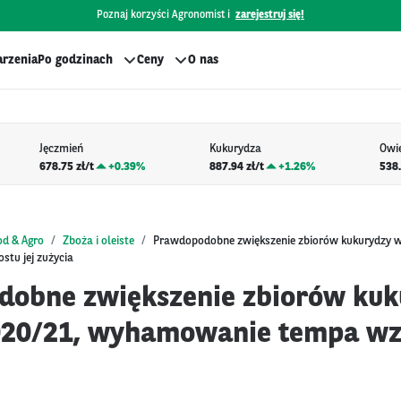
Poznaj korzyści Agronomist i
zarejestruj się!
rzenia
Po godzinach
Ceny
O nas
Jęczmień
Kukurydza
Owi
678.75 zł/t
+
0.39%
887.94 zł/t
+
1.26%
538.
od & Agro
Zboża i oleiste
Prawdopodobne zwiększenie zbiorów kukurydzy w
tu jej zużycia
obne zwiększenie zbiorów kuk
020/21, wyhamowanie tempa wzr