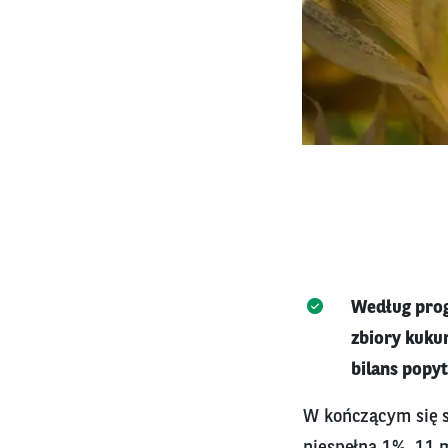
Według prog
zbiory kuku
bilans popy
W kończącym się s
niespełna 1%, 11 