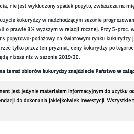
cia, nie jest wykluczony spadek popytu, zwłaszcza na mi
 zużycie kukurydzy w nadchodzącym sezonie prognozowane
yli o prawie 3% wyższym w relacji rocznej. Przy 5-proc. 
lans popytowo-podażowy na światowym rynku kukurydzy 
trzeć tylko przez ten pryzmat, ceny kukurydzy po tegoro
dą niższe niż w sezonie 2019/20.
 na temat zbiorów kukurydzy znajdziecie Państwo w załą
ment jest jedynie materiałem informacyjnym do użytku od
dacji do dokonania jakiejkolwiek inwestycji. Wszystkie tr