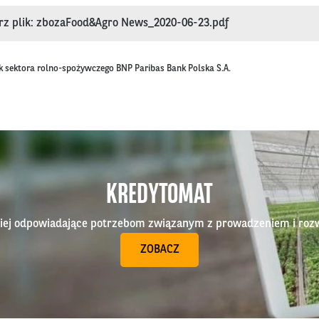
rz plik: zbozaFood&Agro News_2020-06-23.pdf
k sektora rolno-spożywczego BNP Paribas Bank Polska S.A.
KREDYTOMAT
epiej odpowiadające potrzebom związanym z prowadzeniem i roz
ZOBACZ