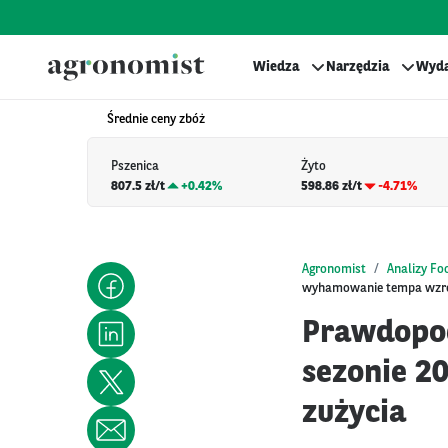
Wiedza
Narzędzia
Wyda
Średnie ceny zbóż
Pszenica
Żyto
807.5 zł/t
+
0.42%
598.86 zł/t
-4.71%
Agronomist
Analizy Fo
wyhamowanie tempa wzros
Prawdopod
sezonie 2
zużycia