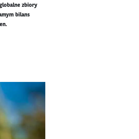
globalne zbiory
samym bilans
en.