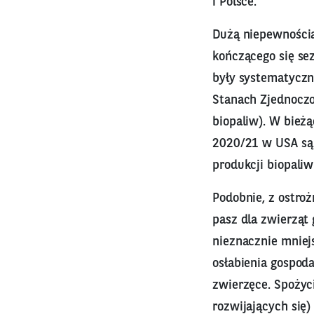
i Polsce.
Dużą niepewnością
kończącego się se
były systematyczn
Stanach Zjednocz
biopaliw). W bież
2020/21 w USA są 
produkcji biopali
Podobnie, z ostro
pasz dla zwierząt
nieznacznie mniej
osłabienia gospoda
zwierzęce. Spożyc
rozwijających się