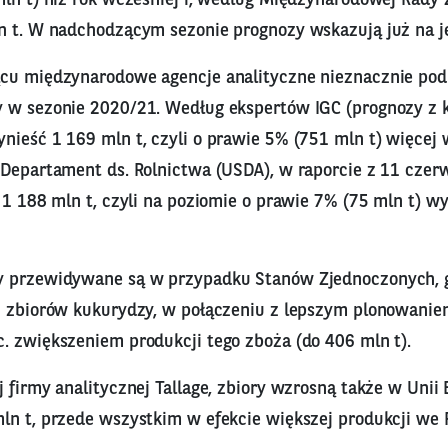
n t. W nadchodzącym sezonie prognozy wskazują już na je
cu międzynarodowe agencje analityczne nieznacznie pod
 w sezonie 2020/21. Według ekspertów IGC (prognozy z k
ieść 1 169 mln t, czyli o prawie 5% (751 mln t) więcej w 
Departament ds. Rolnictwa (USDA), w raporcie z 11 czerw
a 1 188 mln t, czyli na poziomie o prawie 7% (75 mln t) 
y przewidywane są w przypadku Stanów Zjednoczonych, 
u zbiorów kukurydzy, w połączeniu z lepszym plonowani
. zwiększeniem produkcji tego zboża (do 406 mln t).
 firmy analitycznej Tallage, zbiory wzrosną także w Unii 
ln t, przede wszystkim w efekcie większej produkcji we 