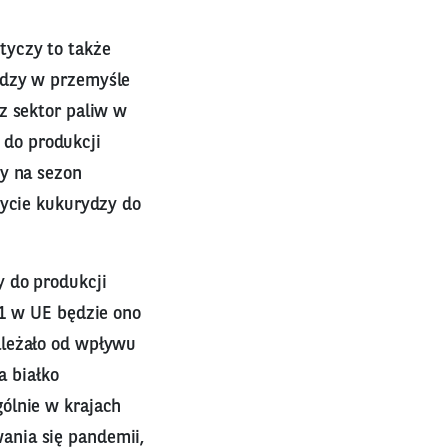
tyczy to także
ydzy w przemyśle
z sektor paliw w
do produkcji
zy na sezon
życie kukurydzy do
y do produkcji
21 w UE będzie ono
ależało od wpływu
a białko
ólnie w krajach
ania się pandemii,