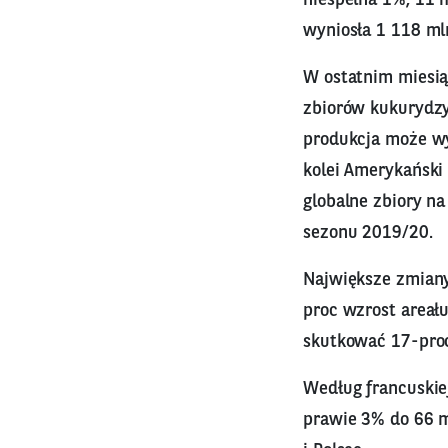
wyniosła 1 118 ml
W ostatnim miesią
zbiorów kukurydzy
produkcja może wyn
kolei Amerykański 
globalne zbiory n
sezonu 2019/20.
Największe zmian
proc wzrost areał
skutkować 17-proc
Według francuskiej
prawie 3% do 66 m