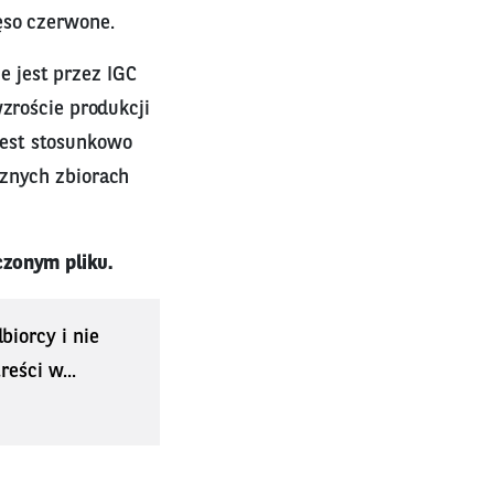
ęso czerwone.
 jest przez IGC
wzroście produkcji
jest stosunkowo
cznych zbiorach
czonym pliku.
biorcy i nie
eści w...