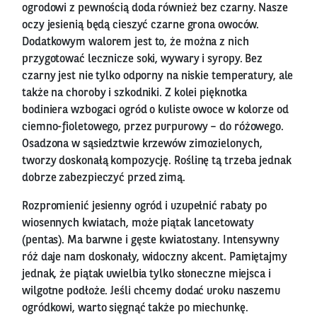
ogrodowi z pewnością doda również bez czarny. Nasze
oczy jesienią będą cieszyć czarne grona owoców.
Dodatkowym walorem jest to, że można z nich
przygotować lecznicze soki, wywary i syropy. Bez
czarny jest nie tylko odporny na niskie temperatury, ale
także na choroby i szkodniki. Z kolei pięknotka
bodiniera wzbogaci ogród o kuliste owoce w kolorze od
ciemno-fioletowego, przez purpurowy – do różowego.
Osadzona w sąsiedztwie krzewów zimozielonych,
tworzy doskonałą kompozycję. Roślinę tą trzeba jednak
dobrze zabezpieczyć przed zimą.
Rozpromienić jesienny ogród i uzupełnić rabaty po
wiosennych kwiatach, może piątak lancetowaty
(pentas). Ma barwne i gęste kwiatostany. Intensywny
róż daje nam doskonały, widoczny akcent. Pamiętajmy
jednak, że piątak uwielbia tylko słoneczne miejsca i
wilgotne podłoże. Jeśli chcemy dodać uroku naszemu
ogródkowi, warto sięgnąć także po miechunkę.