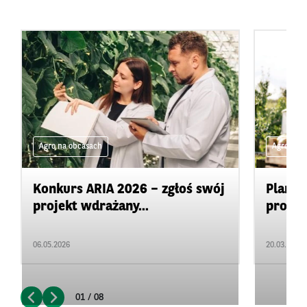
Agro na obcasach
Agro na 
Konkurs ARIA 2026 – zgłoś swój
Plan d
projekt wdrażany...
promow
06.05.2026
20.03.2026
01 / 08