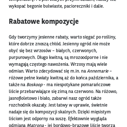
wykopać begonie bulwiaste, pacioreczniki i dalie.
Rabatowe kompozycje
Gdy tworzymy jesienne rabaty, warto sięgać po rośliny,
które dobrze znoszą chłód. Jesienny ogród nie może
obyć się bez wrzosów – białych, czerwonych,
purpurowych. Długo kwitną, są mrozoodporne i nie
wymagają częstego nawożenia. Wrzosy mają wiele
odmian. Warto zdecydować się m.in. na
Annemarie
–
różowe pełne kwiaty kwitną aż do końca października, a
także na
Boskoop
- ma niespotykane pomarańczowe
liście przebarwiające się zimą na czerwono. Na różowo,
jasnofioletowo i biało, zabarwi nasz ogród także
rozchodnik okazały. Jest łatwy w uprawie, świetnie
nadaje się do kompozycji skalnych. Dzięki mięsistym
liściom jest odporny na suszę. Efektownie wygląda
odmiana
Matrona
- jej bordowo-brązowe liście tworzą