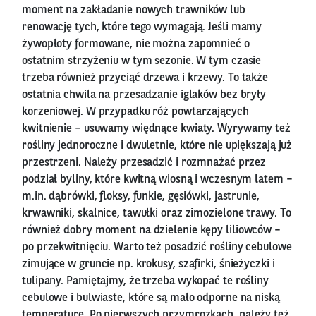
moment na zakładanie nowych trawników lub
renowację tych, które tego wymagają. Jeśli mamy
żywopłoty formowane, nie można zapomnieć o
ostatnim strzyżeniu w tym sezonie. W tym czasie
trzeba również przyciąć drzewa i krzewy. To także
ostatnia chwila na przesadzanie iglaków bez bryły
korzeniowej. W przypadku róż powtarzających
kwitnienie – usuwamy więdnące kwiaty. Wyrywamy też
rośliny jednoroczne i dwuletnie, które nie upiększają już
przestrzeni. Należy przesadzić i rozmnażać przez
podział byliny, które kwitną wiosną i wczesnym latem –
m.in. dąbrówki, floksy, funkie, gęsiówki, jastrunie,
krwawniki, skalnice, tawułki oraz zimozielone trawy. To
również dobry moment na dzielenie kępy liliowców –
po przekwitnięciu. Warto też posadzić rośliny cebulowe
zimujące w gruncie np. krokusy, szafirki, śnieżyczki i
tulipany. Pamiętajmy, że trzeba wykopać te rośliny
cebulowe i bulwiaste, które są mało odporne na niską
temperaturę. Po pierwszych przymrozkach, należy też