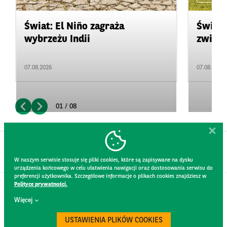
Świat: El Niño zagraża
Świat:
wybrzeżu Indii
zwięks
07.08.2026
07.08.2026
01 / 08
W naszym serwisie stosuje się pliki cookies, które są zapisywane na dysku
urządzenia końcowego w celu ułatwienia nawigacji oraz dostosowania serwisu do
preferencji użytkownika. Szczegółowe informacje o plikach cookies znajdziesz w
Polityce prywatności.
KONTAKT
Więcej
REGULAMIN STRONY
POLITYKA PRYWATNOŚCI
USTAWIENIA PLIKÓW COOKIES
RODO