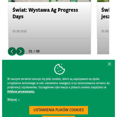
Świat: Wystawa Ag Progress
Świat
Days
jeszcz
05.08.2026
05.08.2026
01 / 08
W naszym serwisie stosuje się pliki cookies, które są zapisywane na dysku
urządzenia końcowego w celu ułatwienia nawigacji oraz dostosowania serwisu do
preferencji użytkownika. Szczegółowe informacje o plikach cookies znajdziesz w
Polityce prywatności.
KONTAKT
Więcej
REGULAMIN STRONY
POLITYKA PRYWATNOŚCI
USTAWIENIA PLIKÓW COOKIES
RODO