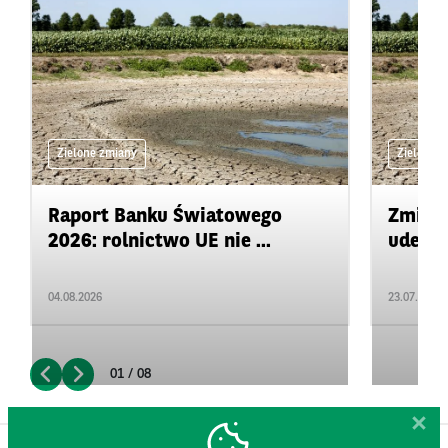
Zielone zmiany
Zielone 
Raport Banku Światowego
Zmiany
2026: rolnictwo UE nie ...
uderza
04.08.2026
23.07.2026
01 / 08