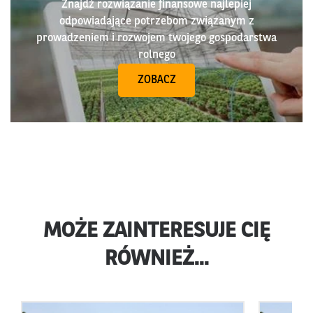
Znajdź rozwiązanie finansowe najlepiej
odpowiadające potrzebom związanym z
prowadzeniem i rozwojem twojego gospodarstwa
rolnego
ZOBACZ
MOŻE ZAINTERESUJE CIĘ
RÓWNIEŻ...