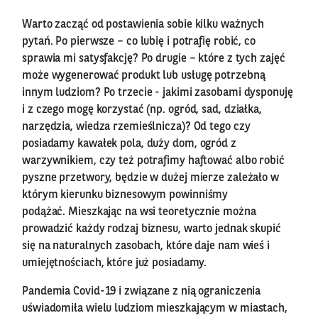
Warto zacząć od postawienia sobie kilku ważnych
pytań. Po pierwsze – co lubię i potrafię robić, co
sprawia mi satysfakcję? Po drugie – które z tych zajęć
może wygenerować produkt lub usługę potrzebną
innym ludziom? Po trzecie - jakimi zasobami dysponuję
i z czego mogę korzystać (np. ogród, sad, działka,
narzędzia, wiedza rzemieślnicza)? Od tego czy
posiadamy kawałek pola, duży dom, ogród z
warzywnikiem, czy też potrafimy haftować albo robić
pyszne przetwory, będzie w dużej mierze zależało w
którym kierunku biznesowym powinniśmy
podążać. Mieszkając na wsi teoretycznie można
prowadzić każdy rodzaj biznesu, warto jednak skupić
się na naturalnych zasobach, które daje nam wieś i
umiejętnościach, które już posiadamy.
Pandemia Covid-19 i związane z nią ograniczenia
uświadomiła wielu ludziom mieszkającym w miastach,