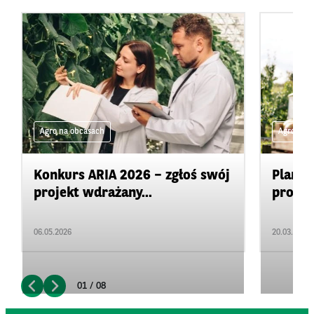
Agro na obcasach
Agro na 
Konkurs ARIA 2026 – zgłoś swój
Plan d
projekt wdrażany...
promow
06.05.2026
20.03.2026
01 / 08