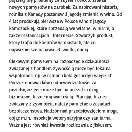
pojawiły się problemy ze zbytem owocu, szukali
nowych pomysłów na zarobek. Zainspirowani historią
rolnika z Kanady postanowili jagodę zmienić w wino. Od
4 lat produkują pierwsze w Polsce wino z jagody
kamczackiej, które sprzedają we własnej winiarni, a
także restauracjach i Internecie. Stworzyli produkt,
który trafia do klientów w miastach, ale co
najważniejsze napawa ich wielką dumą.
Ciekawym pomysłem na rozpoczęcie działalności
związanej z handlem żywnością może być lokalna
współpraca, np. w ramach koła gospodyń wiejskich.
Podział obowiązków i odpowiedzialności za
przedsięwzięcie może być na początku drogi
biznesowej bezcenną wartością. Planując biznes
związany z żywnością należy pamiętać o zasadach
bezpieczeństwa. Nadzór nad przedsięwzięciem mogą
objąć m.in. inspekcja weterynaryjna czy sanitarna.
Ważna jest również kwestia rozliczania z fiskusem.