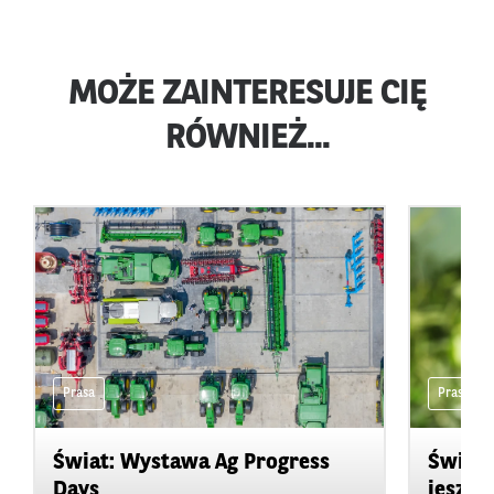
MOŻE ZAINTERESUJE CIĘ
RÓWNIEŻ...
Prasa
Prasa
Świat: Wystawa Ag Progress
Świat
Days
jeszcz