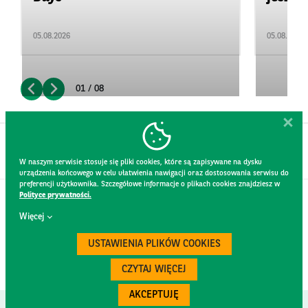
05.08.2026
05.08.2026
01 / 08
W naszym serwisie stosuje się pliki cookies, które są zapisywane na dysku
urządzenia końcowego w celu ułatwienia nawigacji oraz dostosowania serwisu do
preferencji użytkownika. Szczegółowe informacje o plikach cookies znajdziesz w
Polityce prywatności.
KONTAKT
Więcej
REGULAMIN STRONY
POLITYKA PRYWATNOŚCI
USTAWIENIA PLIKÓW COOKIES
RODO
BEZPIECZEŃSTWO
CZYTAJ WIĘCEJ
AKCEPTUJĘ
Created by
300.codes