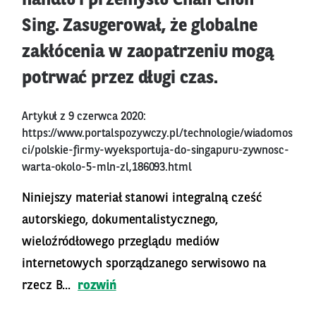
handlu i przemysłu Chan Chun
Sing. Zasugerował, że globalne
zakłócenia w zaopatrzeniu mogą
potrwać przez długi czas.
Artykuł z 9 czerwca 2020:
https://www.portalspozywczy.pl/technologie/wiadomos
ci/polskie-firmy-wyeksportuja-do-singapuru-zywnosc-
warta-okolo-5-mln-zl,186093.html
Niniejszy materiał stanowi integralną cześć
autorskiego, dokumentalistycznego,
wieloźródłowego przeglądu mediów
internetowych sporządzanego serwisowo na
rzecz B...
rozwiń