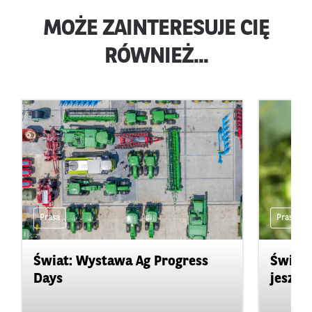
MOŻE ZAINTERESUJE CIĘ
RÓWNIEŻ...
Prasa
Prasa
Świat: Wystawa Ag Progress
Świat
Days
jeszcz