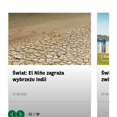
Prasa
Prasa
Świat: El Niño zagraża
Świat:
wybrzeżu Indii
zwięks
07.08.2026
07.08.2026
01 / 08