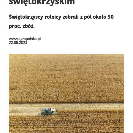
świętokrzyskim
Świętokrzyscy rolnicy zebrali z pól około 50
proc. zbóż.
www.agropolska.pl
22.08.2023