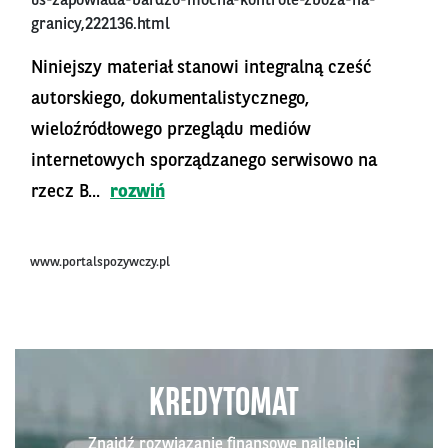
us-zapowiada-bardzo-mocna-kontrole-zboza-na-
granicy,222136.html
Niniejszy materiał stanowi integralną cześć
autorskiego, dokumentalistycznego,
wieloźródłowego przeglądu mediów
internetowych sporządzanego serwisowo na
rzecz B...
rozwiń
www.portalspozywczy.pl
KREDYTOMAT
Znajdź rozwiązanie finansowe najlepiej