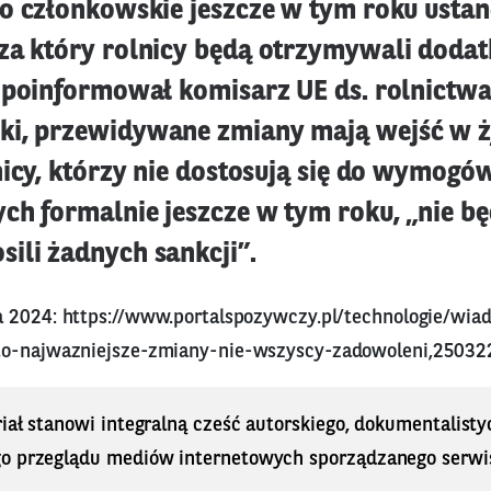
wo członkowskie jeszcze w tym roku ustan
za który rolnicy będą otrzymywali doda
k poinformował komisarz UE ds. rolnictwa
i, przewidywane zmiany mają wejść w ż
nicy, którzy nie dostosują się do wymogó
ch formalnie jeszcze w tym roku, „nie bę
ili żadnych sankcji”.
a 2024:
https://www.portalspozywczy.pl/technologie/wia
to-najwazniejsze-zmiany-nie-wszyscy-zadowoleni,25032
iał stanowi integralną cześć autorskiego, dokumentalisty
o przeglądu mediów internetowych sporządzanego serwi