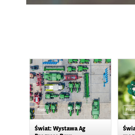
Prasa
Prasa
Świat: Wystawa Ag
Świa