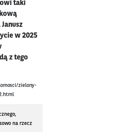
owi taki
tkową
 Janusz
ycie w 2025
w
dą z tego
domosci/zielony-
2.html
cznego,
sowo na rzecz