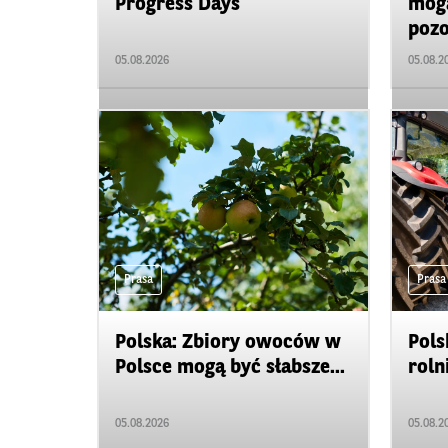
Progress Days
mogą
pozo
05.08.2026
05.08.2
Prasa
Prasa
Polska: Zbiory owoców w
Pols
Polsce mogą być słabsze...
roln
05.08.2026
05.08.2