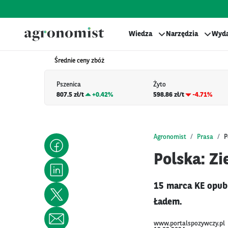
Wiedza
Narzędzia
Wyda
Średnie ceny zbóż
Pszenica
Żyto
807.5 zł/t
+
0.42%
598.86 zł/t
-4.71%
Agronomist
Prasa
P
Polska: Z
15 marca KE opub
Ładem.
www.portalspozywczy.pl