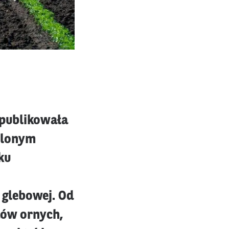
opublikowała
elonym
ku
 glebowej. Od
tów ornych,