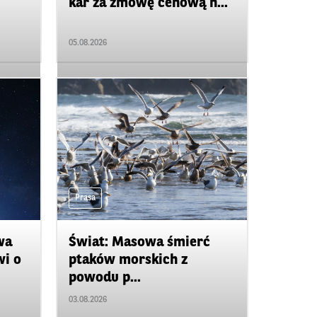
kar za zmowę cenową n...
05.08.2026
Prasa
wa
Świat: Masowa śmierć
wi o
ptaków morskich z
powodu p...
03.08.2026