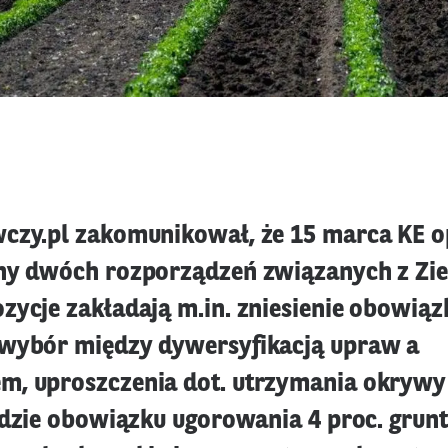
czy.pl zakomunikował, że 15 marca KE 
ny dwóch rozporządzeń związanych z Zi
zycje zakładają m.in. zniesienie obowiąz
wybór między dywersyfikacją upraw a
, uproszczenia dot. utrzymania okrywy
będzie obowiązku ugorowania 4 proc. grun