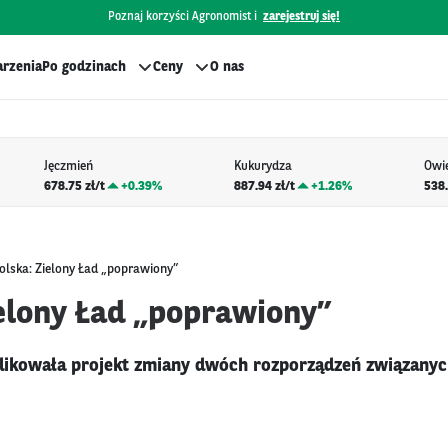
Poznaj korzyści Agronomist i
zarejestruj się!
rzenia
Po godzinach
Ceny
O nas
Jęczmień
Kukurydza
Owi
678.75 zł/t
+
0.39%
887.94 zł/t
+
1.26%
538.
olska: Zielony Ład „poprawiony”
ielony Ład „poprawiony”
likowała projekt zmiany dwóch rozporządzeń związanyc