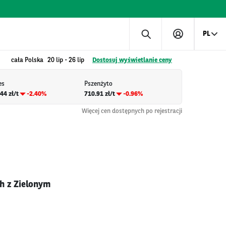
PL
cała Polska
20 lip
-
26 lip
Dostosuj wyświetlanie ceny
es
Pszenżyto
44 zł/t
-2.40%
710.91 zł/t
-0.96%
Więcej cen dostępnych po rejestracji
h z Zielonym