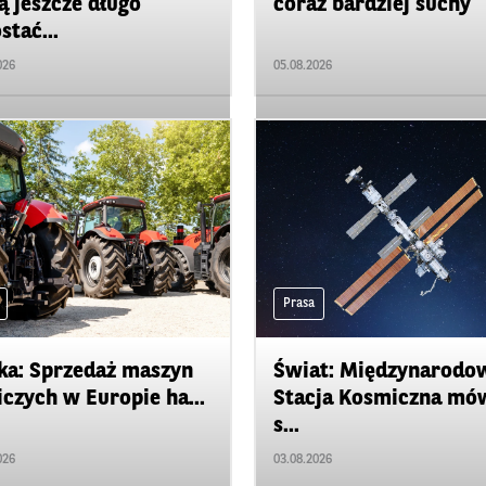
 jeszcze długo
coraz bardziej suchy
stać...
026
05.08.2026
Prasa
ka: Sprzedaż maszyn
Świat: Międzynarodo
iczych w Europie ha...
Stacja Kosmiczna mó
s...
026
03.08.2026