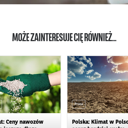
MOŻE ZAINTERESUJE CIĘ RÓWNIEŻ...
Prasa
t: Ceny nawozów
Polska: Klimat w Pols