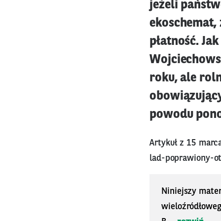
jeżeli państ
ekoschemat, 
płatność. Ja
Wojciechowsk
roku, ale rol
obowiązujący
powodu ponos
Artykuł z 15 marc
lad-poprawiony-o
Niniejszy mater
wieloźródłoweg