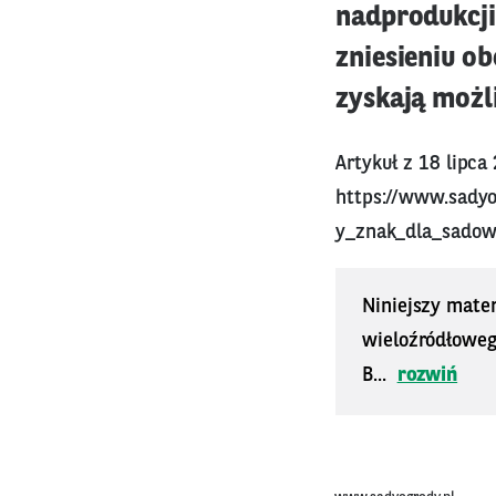
nadprodukcji”
zniesieniu o
zyskają możl
Artykuł z 18 lipca
https://www.sady
y_znak_dla_sadow
Niniejszy mater
wieloźródłoweg
B...
rozwiń