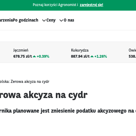
Poznaj korzyści Agronomist i
zarejestruj się!
rzenia
Po godzinach
Ceny
O nas
Jęczmień
Kukurydza
Owi
678.75 zł/t
+
0.39%
887.94 zł/t
+
1.26%
538.
olska: Zerowa akcyza na cydr
erowa akcyza na cydr
rnika planowane jest zniesienie podatku akcyzowego na 