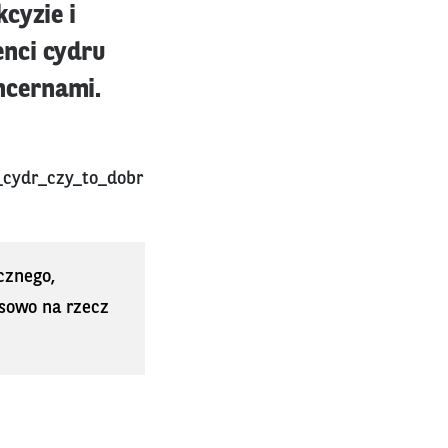
cyzie i
enci cydru
ncernami.
_cydr_czy_to_dobr
cznego,
sowo na rzecz