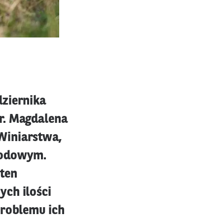
dziernika
r. Magdalena
Winiarstwa,
rodowym.
ten
ych ilości
problemu ich