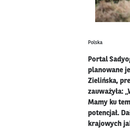
Polska
Portal Sadyo
planowane je
Zielińska, p
zauważyła: „
Mamy ku temu
potencjał. D
krajowych ja