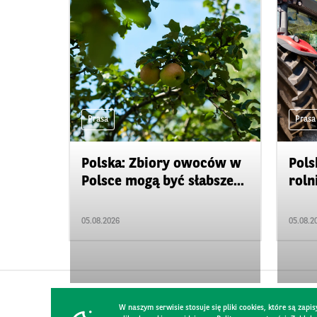
Prasa
Prasa
Polska: Zbiory owoców w
Pols
Polsce mogą być słabsze...
roln
05.08.2026
05.08.2
W naszym serwisie stosuje się pliki cookies, które są za