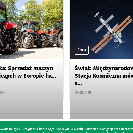
Prasa
ka: Sprzedaż maszyn
Świat: Międzynarodo
iczych w Europie ha...
Stacja Kosmiczna mó
s...
026
03.08.2026
pisywane na dysku urządzenia końcowego użytkownika w celu ułatwienia nawigacji oraz dostoso