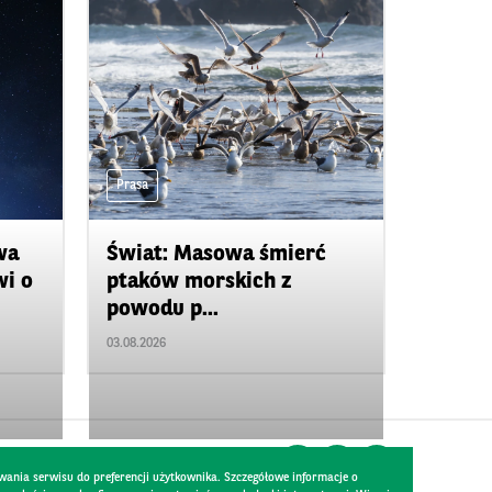
Prasa
wa
Świat: Masowa śmierć
wi o
ptaków morskich z
powodu p...
03.08.2026
wania serwisu do preferencji użytkownika. Szczegółowe informacje o