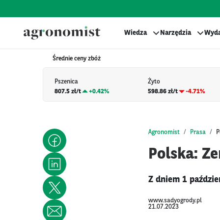
Wiedza
Narzędzia
Wyda
Średnie ceny zbóż
Pszenica
Żyto
807.5 zł/t
+
0.42%
598.86 zł/t
-4.71%
Agronomist
Prasa
P
Polska: Z
Z dniem 1 paździe
www.sadyogrody.pl
21.07.2023