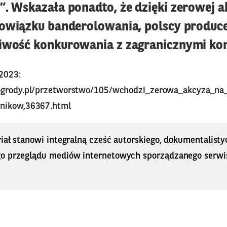
. Wskazała ponadto, że dzięki zerowej ak
bowiązku banderolowania, polscy produc
iwość konkurowania z zagranicznymi ko
 2023:
ogrody.pl/przetworstwo/105/wchodzi_zerowa_akcyza_na
nikow,36367.html
iał stanowi integralną cześć autorskiego, dokumentalisty
o przeglądu mediów internetowych sporządzanego serwi