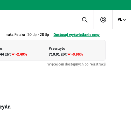
PL
cała Polska
20 lip
-
26 lip
Dostosuj wyświetlanie ceny
es
Pszenżyto
44 zł/t
-2.40%
710.91 zł/t
-0.96%
Więcej cen dostępnych po rejestracji
cydr.