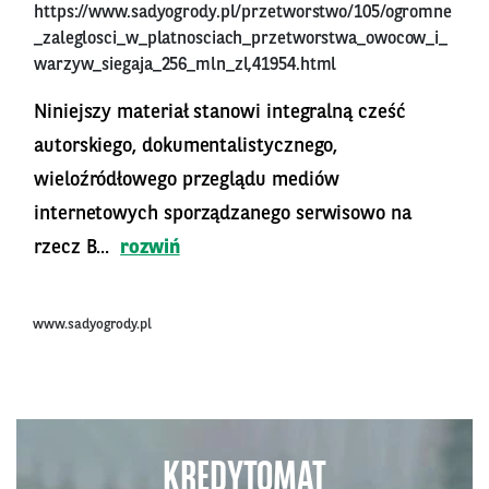
https://www.sadyogrody.pl/przetworstwo/105/ogromne
_zaleglosci_w_platnosciach_przetworstwa_owocow_i_
warzyw_siegaja_256_mln_zl,41954.html
Niniejszy materiał stanowi integralną cześć
autorskiego, dokumentalistycznego,
wieloźródłowego przeglądu mediów
internetowych sporządzanego serwisowo na
rzecz B...
rozwiń
www.sadyogrody.pl
KREDYTOMAT