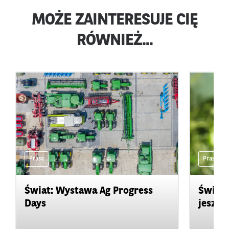
MOŻE ZAINTERESUJE CIĘ
RÓWNIEŻ...
Prasa
Prasa
Świat: Wystawa Ag Progress
Świat
Days
jeszcz