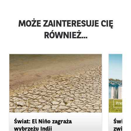
MOŻE ZAINTERESUJE CIĘ
RÓWNIEŻ...
Prasa
Prasa
Świat: El Niño zagraża
Świat:
wybrzeżu Indii
zwięks