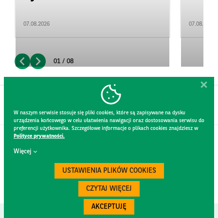
07.08.2026
07.08.2026
01 / 08
W naszym serwisie stosuje się pliki cookies, które są zapisywane na dysku
urządzenia końcowego w celu ułatwienia nawigacji oraz dostosowania serwisu do
preferencji użytkownika. Szczegółowe informacje o plikach cookies znajdziesz w
Polityce prywatności.
KONTAKT
Więcej
REGULAMIN STRONY
POLITYKA PRYWATNOŚCI
USTAWIENIA PLIKÓW COOKIES
RODO
BEZPIECZEŃSTWO
CZYTAJ WIĘCEJ
AKCEPTUJĘ
Created by
300.codes