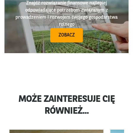
Znajdź rozwiązanie finansowe najlepiej
odpowiadające potrzebom związanym z
prowadzeniem i rozwojem twojego gospodarstwa
rolnego
ZOBACZ
MOŻE ZAINTERESUJE CIĘ
RÓWNIEŻ...