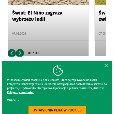
Świat: El Niño zagraża
Świat:
wybrzeżu Indii
zwięks
07.08.2026
07.08.2026
01 / 08
W naszym serwisie stosuje się pliki cookies, które są zapisywane na dysku
urządzenia końcowego w celu ułatwienia nawigacji oraz dostosowania serwisu do
preferencji użytkownika. Szczegółowe informacje o plikach cookies znajdziesz w
Polityce prywatności.
KONTAKT
Więcej
REGULAMIN STRONY
POLITYKA PRYWATNOŚCI
USTAWIENIA PLIKÓW COOKIES
RODO