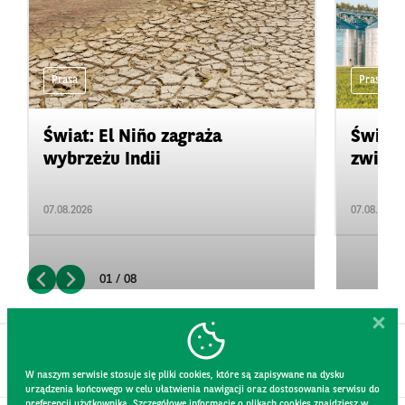
Prasa
Prasa
Świat: El Niño zagraża
Świat:
wybrzeżu Indii
zwięks
07.08.2026
07.08.2026
01 / 08
W naszym serwisie stosuje się pliki cookies, które są zapisywane na dysku
urządzenia końcowego w celu ułatwienia nawigacji oraz dostosowania serwisu do
preferencji użytkownika. Szczegółowe informacje o plikach cookies znajdziesz w