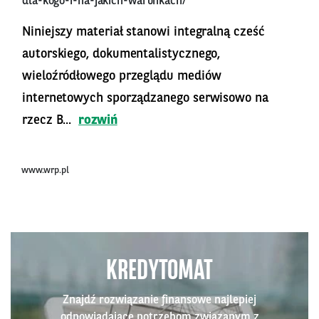
dla-kogo-i-na-jakich-warunkach/
Niniejszy materiał stanowi integralną cześć
autorskiego, dokumentalistycznego,
wieloźródłowego przeglądu mediów
internetowych sporządzanego serwisowo na
rzecz B...
rozwiń
www.wrp.pl
KREDYTOMAT
Znajdź rozwiązanie finansowe najlepiej
odpowiadające potrzebom związanym z