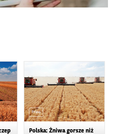
Prasa
czep
Polska: Żniwa gorsze niż