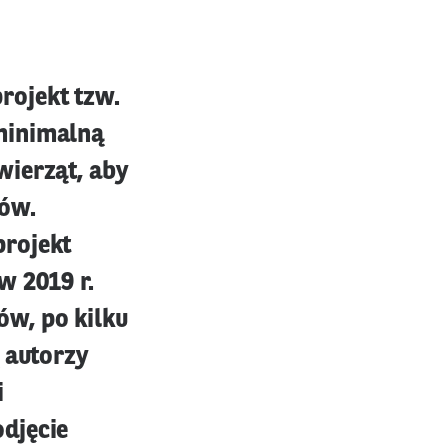
rojekt tzw.
minimalną
wierząt, aby
ców.
projekt
w 2019 r.
w, po kilku
 autorzy
i
djęcie