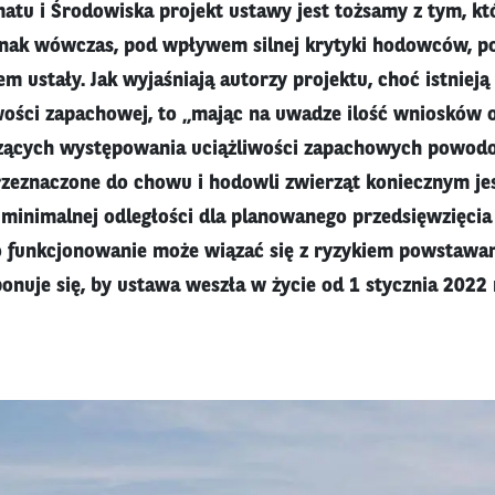
matu i Środowiska projekt ustawy jest tożsamy z tym, k
dnak wówczas, pod wpływem silnej krytyki hodowców, po
m ustały. Jak wyjaśniają autorzy projektu, choć istnieją
wości zapachowej, to „mając na uwadze ilość wniosków o
czących występowania uciążliwości zapachowych powod
przeznaczone do chowu i hodowli zwierząt koniecznym jes
minimalnej odległości dla planowanego przedsięwzięcia
o funkcjonowanie może wiązać się z ryzykiem powstawan
onuje się, by ustawa weszła w życie od 1 stycznia 2022 r