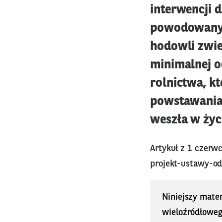
interwencji 
powodowanych
hodowli zwie
minimalnej o
rolnictwa, k
powstawania 
weszła w życi
Artykuł z 1 czerw
projekt-ustawy-o
Niniejszy mater
wieloźródłoweg