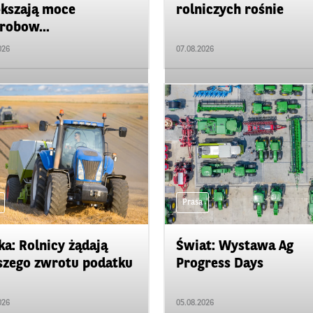
kszają moce
rolniczych rośnie
robow...
026
07.08.2026
Prasa
ka: Rolnicy żądają
Świat: Wystawa Ag
zego zwrotu podatku
Progress Days
026
05.08.2026