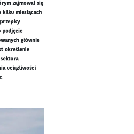
tórym zajmował się
 kilku miesiącach
 przepisy
 podjęcie
owanych głównie
t określenie
 sektora
ia uciążliwości
.