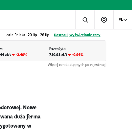
PL
cała Polska
20 lip
-
26 lip
Dostosuj wyświetlanie ceny
es
Pszenżyto
44 zł/t
-2.40%
710.91 zł/t
-0.96%
Więcej cen dostępnych po rejestracji
 odorowej. Nowe
dowana duża ferma
rzygotowany w