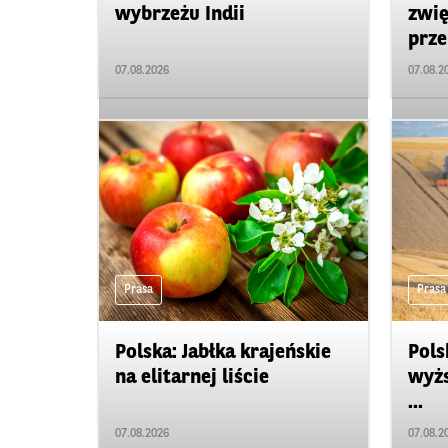
wybrzeżu Indii
zwię
prze
07.08.2026
07.08.2
Prasa
Prasa
Polska: Jabłka krajeńskie
Pols
na elitarnej liście
wyżs
...
07.08.2026
07.08.2