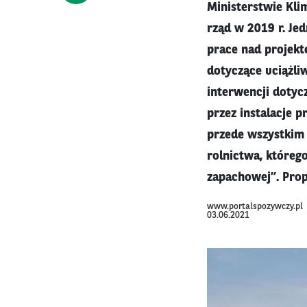
Ministerstwie Kli
rząd w 2019 r. Je
prace nad projekte
dotyczące uciążli
interwencji doty
przez instalacje 
przede wszystkim 
rolnictwa, któreg
zapachowej”. Prop
www.portalspozywczy.pl
03.06.2021