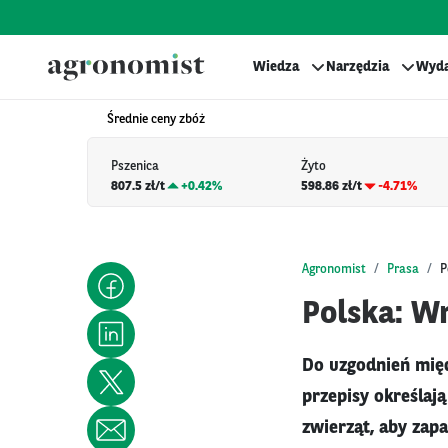
Wiedza
Narzędzia
Wyda
Średnie ceny zbóż
Pszenica
Żyto
807.5 zł/t
+
0.42%
598.86 zł/t
-4.71%
Agronomist
Prasa
P
Polska: W
Do uzgodnień mię
przepisy określaj
zwierząt, aby zap