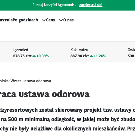
Poznaj korzyści Agronomist i
zarejestruj się!
rzenia
Po godzinach
Ceny
O nas
Jęczmień
Kukurydza
Owi
678.75 zł/t
+
0.39%
887.94 zł/t
+
1.26%
538.
olska: Wraca ustawa odorowa
raca ustawa odorowa
dzyresortowych został skierowany projekt tzw. ustawy
ą na 500 m minimalną odległość, w jakiej może być zbu
achy nie były uciążliwe dla okolicznych mieszkańców. P