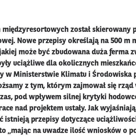
 międzyresortowych został skierowany p
wej. Nowe przepisy określają na 500 m 
 jakiej może być zbudowana duża ferma z
były uciążliwe dla okolicznych mieszkań
 w Ministerstwie Klimatu i Środowiska 
tożsamy z tym, którym zajmował się rząd 
as, pod wpływem silnej krytyki hodowcó
race nad projektem ustały. Jak wyjaśniają
ć istnieją przepisy dotyczące uciążliwośc
to „mając na uwadze ilość wniosków o po