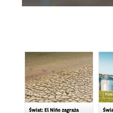
Prasa
Prasa
Świat: El Niño zagraża
Świa