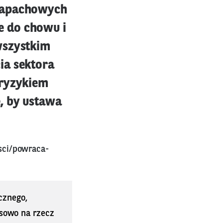
 zapachowych
e do chowu i
wszystkim
ia sektora
 ryzykiem
, by ustawa
sci/powraca-
cznego,
sowo na rzecz