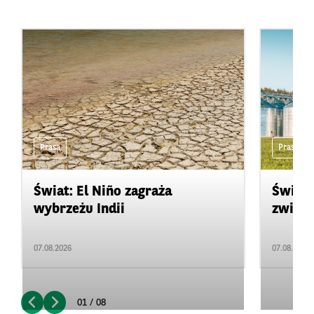
Prasa
Prasa
Świat: El Niño zagraża
Świat:
wybrzeżu Indii
zwięks
07.08.2026
07.08.2026
01 / 08