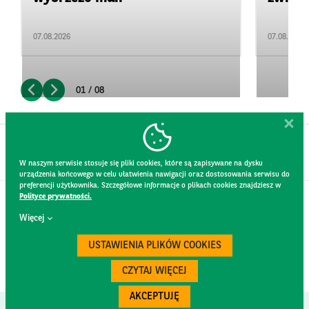
07.08.2026
07.08.2026
01 / 08
W naszym serwisie stosuje się pliki cookies, które są zapisywane na dysku
urządzenia końcowego w celu ułatwienia nawigacji oraz dostosowania serwisu do
preferencji użytkownika. Szczegółowe informacje o plikach cookies znajdziesz w
Polityce prywatności.
KONTAKT
Więcej
REGULAMIN STRONY
POLITYKA PRYWATNOŚCI
USTAWIENIA PLIKÓW COOKIES
RODO
BEZPIECZEŃSTWO
CZYTAJ WIĘCEJ
AKCEPTUJĘ
Created by
300.codes