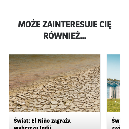
MOŻE ZAINTERESUJE CIĘ
RÓWNIEŻ...
Prasa
Prasa
Świat: El Niño zagraża
Świat:
wybrzeżu Indii
zwięks