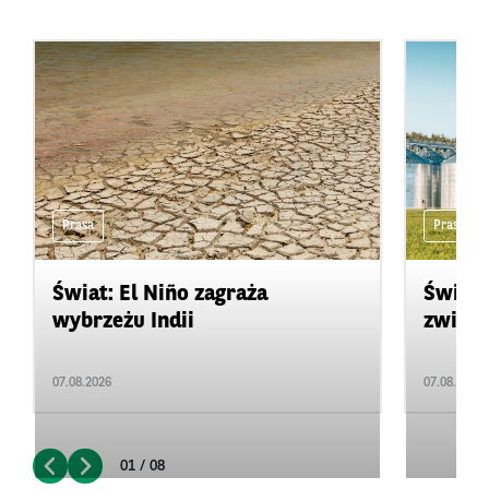
Prasa
Prasa
Świat: El Niño zagraża
Świat:
wybrzeżu Indii
zwięks
07.08.2026
07.08.2026
01 / 08