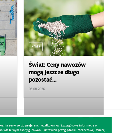
Prasa
Świat: Ceny nawozów
mogą jeszcze długo
pozostać...
05.08.2026
wania serwisu do preferencji użytkownika. Szczegółowe informacje o
 po właściwym skonfigurowaniu ustawień przeglądarki internetowej. Więcej