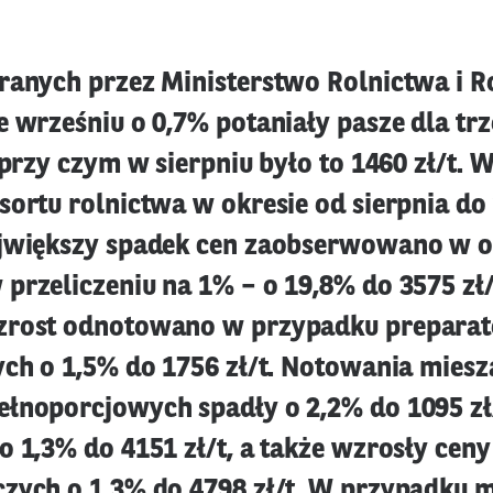
ranych przez Ministerstwo Rolnictwa i 
e wrześniu o 0,7% potaniały pasze dla tr
 przy czym w sierpniu było to 1460 zł/t. 
sortu rolnictwa w okresie od sierpnia do
jwiększy spadek cen zaobserwowano w o
przeliczeniu na 1% – o 19,8% do 3575 zł/
zrost odnotowano w przypadku prepara
ych o 1,5% do 1756 zł/t. Notowania mies
łnoporcjowych spadły o 2,2% do 1095 zł
o 1,3% do 4151 zł/t, a także wzrosły cen
zych o 1,3% do 4798 zł/t. W przypadku 