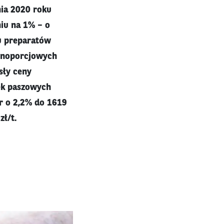
nia 2020 roku
iu na 1% – o
u preparatów
ełnoporcjowych
sły ceny
ek paszowych
er o 2,2% do 1619
zł/t.