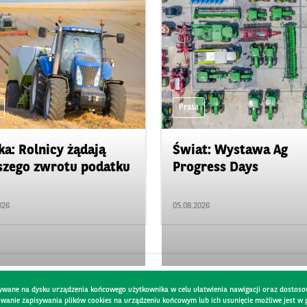
Prasa
ka: Rolnicy żądają
Świat: Wystawa Ag
zego zwrotu podatku
Progress Days
026
05.08.2026
pisywane na dysku urządzenia końcowego użytkownika w celu ułatwienia nawigacji oraz dostoso
kowanie zapisywania plików cookies na urządzeniu końcowym lub ich usunięcie możliwe jest w