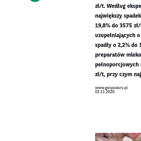
zł/t. Według eksp
największy spade
19,8% do 3575 zł
uzupełniających 
spadły o 2,2% do 1
preparatów mleko
pełnoporcjowych n
zł/t, przy czym na
www.gospodarz.pl
02.11.2020