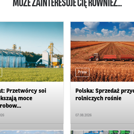
MOŻE ZAINTERESUJE CIĘ RÓWNIEŻ...
Prasa
t: Przetwórcy soi
Polska: Sprzedaż przy
kszają moce
rolniczych rośnie
robow...
026
07.08.2026