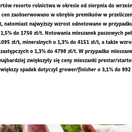
ertów resortu rolnictwa w okresie od sierpnia do wrześ
k cen zaobserwowano w obrębie premiksów w przeliczen
/t, natomiast najwyższy wzrost odnotowano w przypadk
o 1,5% do 1756 zł/t. Notowania mieszanek paszowych p
095 zł/t, mineralnych o 1,3% do 4151 zł/t, a także wzro
zastępczych o 1,3% do 4798 zł/t. W przypadku mieszan
ajbardziej zwiększyły się ceny mieszanki prestar/start
jwiększy spadek dotyczył grower/finisher o 3,1% do 992 