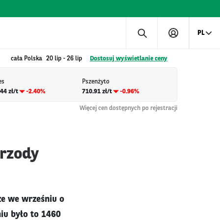
PL
cała Polska
20 lip
-
26 lip
Dostosuj wyświetlanie ceny
es
Pszenżyto
44 zł/t
-2.40%
710.91 zł/t
-0.96%
Więcej cen dostępnych po rejestracji
trzody
że we wrześniu o
niu było to 1460