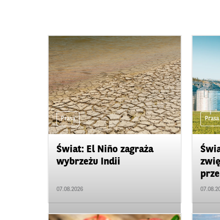
Prasa
Prasa
Świat: El Niño zagraża
Świa
wybrzeżu Indii
zwię
prze
07.08.2026
07.08.2