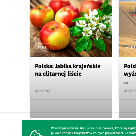
Prasa
Prasa
Polska: Jabłka krajeńskie
Pols
na elitarnej liście
wyżs
...
07.08.2026
07.08.2
W naszym serwisie stosuje się pliki cookies, które są za
plikach cookies znajdziesz w Polityce prywatności. Zablo