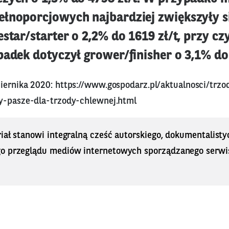
łnoporcjowych najbardziej zwiększyły s
star/starter o 2,2% do 1619 zł/t, przy c
adek dotyczył grower/finisher o 3,1% do 
ziernika 2020:
https://www.gospodarz.pl/aktualnosci/trz
y-pasze-dla-trzody-chlewnej.html
iał stanowi integralną cześć autorskiego, dokumentalisty
o przeglądu mediów internetowych sporządzanego serwi