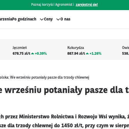
Poznaj korzyści Agronomist i
zarejestruj się!
rzenia
Po godzinach
Ceny
O nas
Jęczmień
Kukurydza
Owi
678.75 zł/t
+
0.39%
887.94 zł/t
+
1.26%
538.
olska: We wrześniu potaniały pasze dla trzody chlewnej
e wrześniu potaniały pasze dla 
h przez Ministerstwo Rolnictwa i Rozwoju Wsi wynika, 
sze dla trzody chlewnej do 1450 zł/t, przy czym w sierp