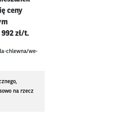
ię ceny
zym
992 zł/t.
oda-chlewna/we-
cznego,
sowo na rzecz