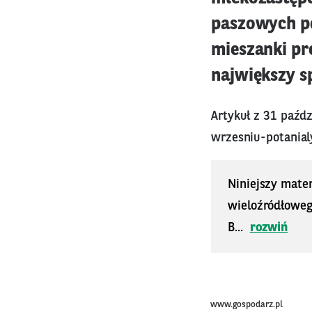
paszowych pe
mieszanki pre
największy sp
Artykuł z 31 paźd
wrzesniu-potanial
Niniejszy mater
wieloźródłoweg
B...
rozwiń
www.gospodarz.pl