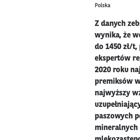
Polska
Z danych zeb
wynika, że w
do 1450 zł/t,
ekspertów re
2020 roku na
premiksów w 
najwyższy w
uzupełniając
paszowych pe
mineralnych 
mlekozastępc