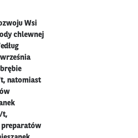
Rozwoju Wsi
zody chlewnej
Według
 września
brębie
t, natomiast
tów
zanek
/t,
y preparatów
mieszanek