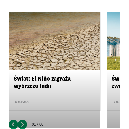
Prasa
Prasa
Świat: El Niño zagraża
Świat:
wybrzeżu Indii
zwięks
07.08.2026
07.08.2026
01 / 08