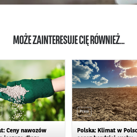
MOŻE ZAINTERESUJE CIĘ RÓWNIEŻ...
Prasa
t: Ceny nawozów
Polska: Klimat w Pols