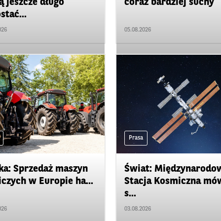
 jeszcze długo
coraz bardziej suchy
stać...
026
05.08.2026
Prasa
ka: Sprzedaż maszyn
Świat: Międzynarodo
iczych w Europie ha...
Stacja Kosmiczna mó
s...
026
03.08.2026