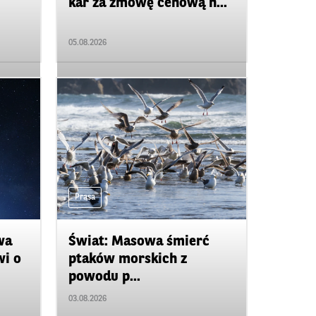
kar za zmowę cenową n...
05.08.2026
Prasa
wa
Świat: Masowa śmierć
wi o
ptaków morskich z
powodu p...
03.08.2026