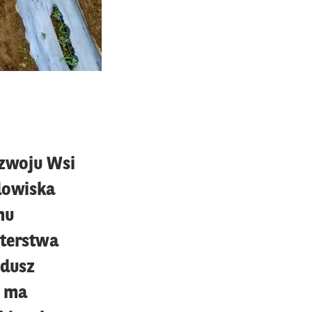
ozwoju Wsi
odowiska
mu
sterstwa
ndusz
) ma