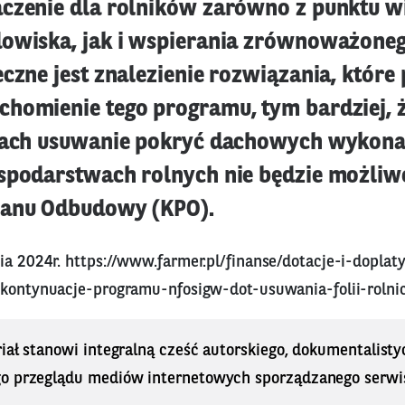
czenie dla rolników zarówno z punktu w
owiska, jak i wspierania zrównoważoneg
czne jest znalezienie rozwiązania, które
homienie tego programu, tym bardziej, 
tach usuwanie pokryć dachowych wykona
spodarstwach rolnych nie będzie możli
lanu Odbudowy (KPO).
ia 2024r.
https://www.farmer.pl/finanse/dotacje-i-doplat
-kontynuacje-programu-nfosigw-dot-usuwania-folii-roln
iał stanowi integralną cześć autorskiego, dokumentalisty
o przeglądu mediów internetowych sporządzanego serwi