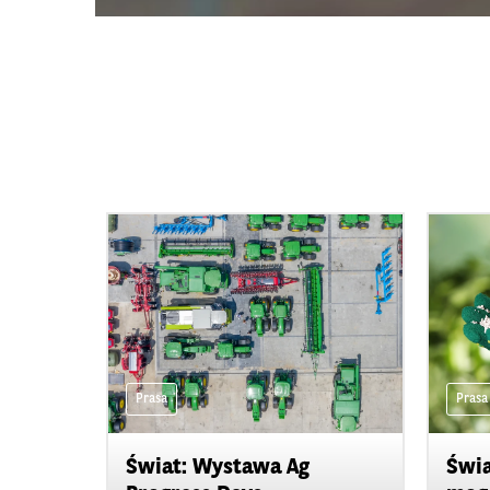
Prasa
Prasa
Świat: Wystawa Ag
Świa