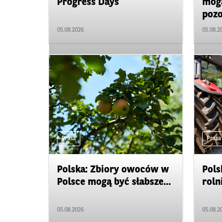
Progress Days
mogą
pozo
05.08.2026
05.08.2
Prasa
Prasa
Polska: Zbiory owoców w
Pols
Polsce mogą być słabsze...
roln
05.08.2026
05.08.2