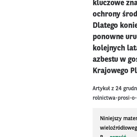
kluczowe zna
ochrony środ
Dlatego konie
ponowne uruc
kolejnych la
azbestu w go
Krajowego P
Artykuł z 24 grudn
rolnictwa-prosi-o
Niniejszy mater
wieloźródłoweg