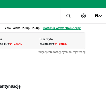
PL
cała Polska
20 lip
-
26 lip
Dostosuj wyświetlanie ceny
es
Pszenżyto
44 zł/t
-2.40%
710.91 zł/t
-0.96%
Więcej cen dostępnych po rejestracji
kontynuację