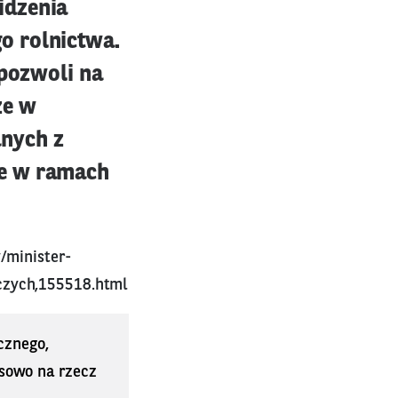
idzenia
o rolnictwa.
 pozwoli na
że w
nych z
we w ramach
y/minister-
iczych,155518.html
cznego,
sowo na rzecz