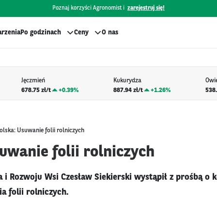
Poznaj korzyści Agronomist i
zarejestruj się!
rzenia
Po godzinach
Ceny
O nas
Jęczmień
Kukurydza
Owi
678.75 zł/t
+
0.39%
887.94 zł/t
+
1.26%
538.
olska: Usuwanie folii rolniczych
uwanie folii rolniczych
a i Rozwoju Wsi Czesław Siekierski wystąpił z prośbą o 
 folii rolniczych.