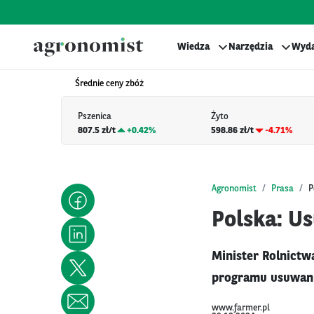
Wiedza
Narzędzia
Wyda
Średnie ceny zbóż
Pszenica
Żyto
807.5 zł/t
+
0.42%
598.86 zł/t
-4.71%
Agronomist
Prasa
P
Polska: Us
Minister Rolnictw
programu usuwania
www.farmer.pl