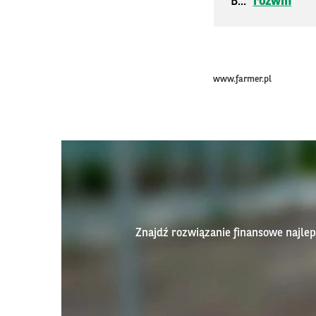
B...
rozwiń
www.farmer.pl
Znajdź rozwiązanie finansowe najl