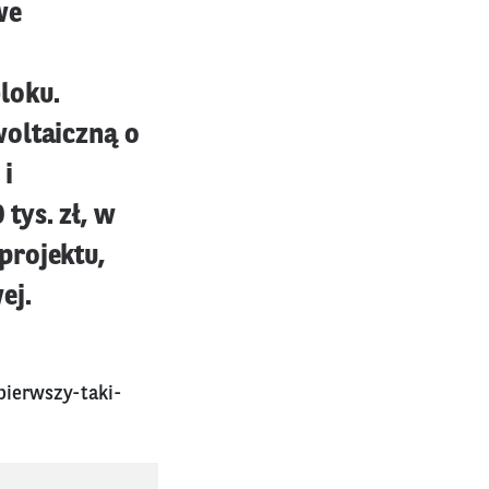
we
loku.
woltaiczną o
 i
tys. zł, w
projektu,
ej.
pierwszy-taki-