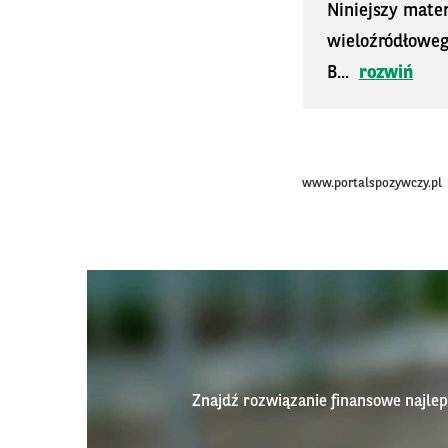
Niniejszy mater
wieloźródłoweg
B...
rozwiń
www.portalspozywczy.pl
Znajdź rozwiązanie finansowe najl