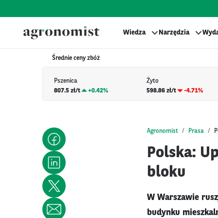
Wiedza
Narzędzia
Wyda
Średnie ceny zbóż
Pszenica
Żyto
807.5 zł/t
+
0.42%
598.86 zł/t
-4.71%
Agronomist
Prasa
P
Polska: U
bloku
W Warszawie rusz
budynku mieszkal