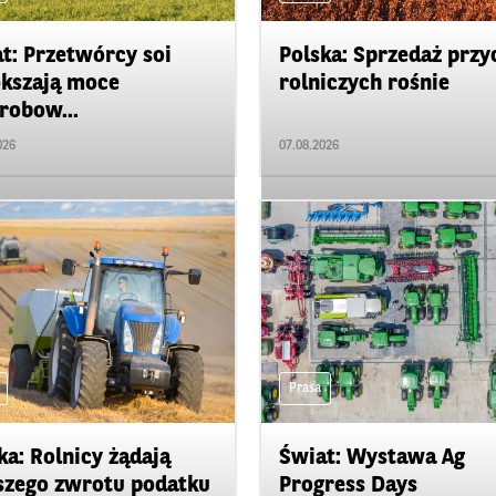
t: Przetwórcy soi
Polska: Sprzedaż przy
kszają moce
rolniczych rośnie
robow...
026
07.08.2026
Prasa
ka: Rolnicy żądają
Świat: Wystawa Ag
zego zwrotu podatku
Progress Days