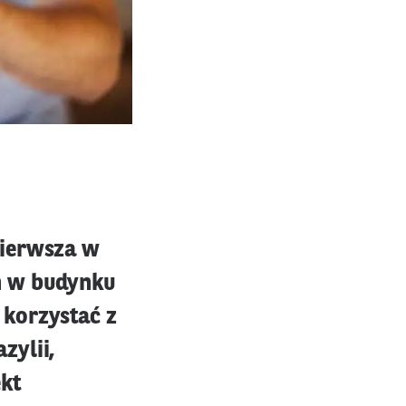
pierwsza w
n w budynku
 korzystać z
zylii,
ekt