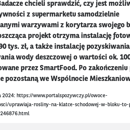
adacze chcieli sprawdzić, czy jest możli
żywności z supermarketu samodzielnie
nymi warzywami z korytarza swojego b
szcząca projekt otrzyma instalację foto
90 tys. zł, a także instalację pozyskiwania
nia wody deszczowej o wartości ok. 100 
sowane przez SmartFood. Po zakończeniu 
cje pozostaną we Wspólnocie Mieszkaniow
a 2024:
https://www.portalspozywczy.pl/owoce-
ci/uprawiaja-rosliny-na-klatce-schodowej-w-bloku-to-
,246876.html