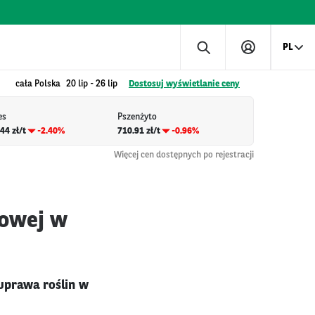
PL
cała Polska
20 lip
-
26 lip
Dostosuj wyświetlanie ceny
es
Pszenżyto
44 zł/t
-2.40%
710.91 zł/t
-0.96%
Więcej cen dostępnych po rejestracji
dowej w
uprawa roślin w