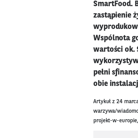
SmartFood. B
zastąpienie 
wyprodukowa
Wspólnota go
wartości ok. 
wykorzystywa
pełni sfinan
obie instala
Artykuł z 24 marc
warzywa/wiadomos
projekt-w-europie