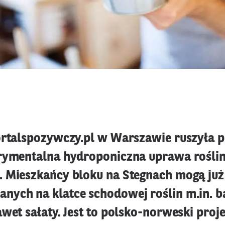
ortalspozywczy.pl w Warszawie ruszyła 
rymentalna hydroponiczna uprawa rośli
 Mieszkańcy bloku na Stegnach mogą już
ych na klatce schodowej roślin m.in. ba
wet sałaty. Jest to polsko-norweski proj