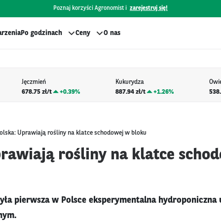
Poznaj korzyści Agronomist i
zarejestruj się!
rzenia
Po godzinach
Ceny
O nas
Jęczmień
Kukurydza
Owi
678.75 zł/t
+
0.39%
887.94 zł/t
+
1.26%
538.
olska: Uprawiają rośliny na klatce schodowej w bloku
prawiają rośliny na klatce scho
yła pierwsza w Polsce eksperymentalna hydroponiczna 
nym.