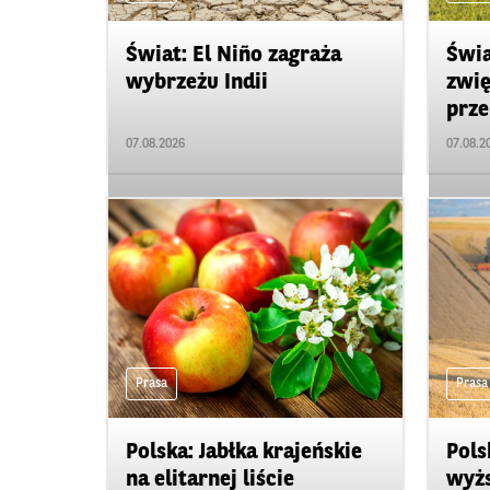
Świat: El Niño zagraża
Świa
wybrzeżu Indii
zwię
prze
07.08.2026
07.08.2
Prasa
Prasa
Polska: Jabłka krajeńskie
Pols
na elitarnej liście
wyżs