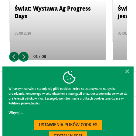
Świat: Wystawa Ag Progress
Świat
Days
jeszcz
05.08.2026
05.08.2026
01 / 08
W naszym serwisie stosuje się pliki cookies, które są zapisywane na dysku
urządzenia końcowego w celu ułatwienia nawigacji oraz dostosowania serwisu do
preferencji użytkownika. Szczegółowe informacje o plikach cookies znajdziesz w
Polityce prywatności.
KONTAKT
Więcej
REGULAMIN STRONY
POLITYKA PRYWATNOŚCI
USTAWIENIA PLIKÓW COOKIES
RODO
BEZPIECZEŃSTWO