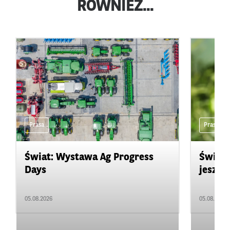
RÓWNIEŻ...
Prasa
Prasa
Świat: Wystawa Ag Progress
Świat
Days
jeszcz
05.08.2026
05.08.2026