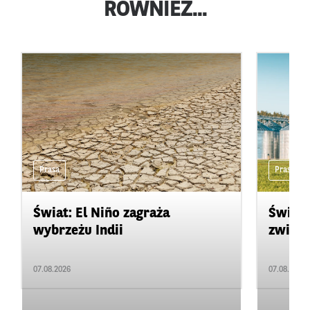
RÓWNIEŻ...
Prasa
Prasa
Świat: El Niño zagraża
Świat:
wybrzeżu Indii
zwięks
07.08.2026
07.08.2026