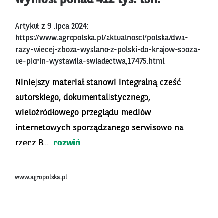
wyniósł ponad 412 tys. ton.
Artykuł z 9 lipca 2024:
https://www.agropolska.pl/aktualnosci/polska/dwa-
razy-wiecej-zboza-wyslano-z-polski-do-krajow-spoza-
ue-piorin-wystawila-swiadectwa,17475.html
Niniejszy materiał stanowi integralną cześć
autorskiego, dokumentalistycznego,
wieloźródłowego przeglądu mediów
internetowych sporządzanego serwisowo na
rzecz B...
rozwiń
www.agropolska.pl