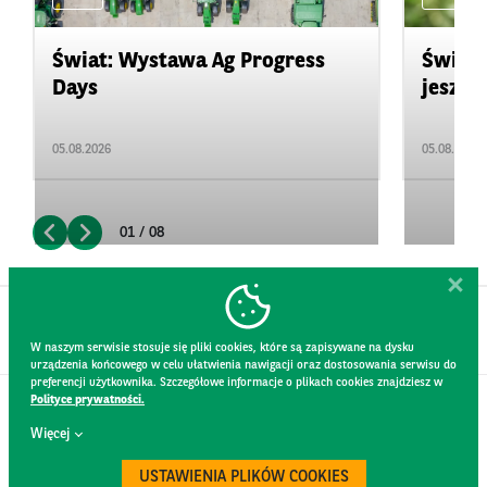
Świat: Wystawa Ag Progress
Świat
Days
jeszcz
05.08.2026
05.08.2026
01 / 08
W naszym serwisie stosuje się pliki cookies, które są zapisywane na dysku
urządzenia końcowego w celu ułatwienia nawigacji oraz dostosowania serwisu do
preferencji użytkownika. Szczegółowe informacje o plikach cookies znajdziesz w
Polityce prywatności.
KONTAKT
Więcej
REGULAMIN STRONY
POLITYKA PRYWATNOŚCI
USTAWIENIA PLIKÓW COOKIES