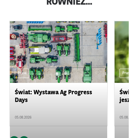
RÓWNIEŻ...
Prasa
Prasa
Świat: Wystawa Ag Progress
Świat
Days
jeszcz
05.08.2026
05.08.2026