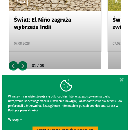
Prasa
Prasa
Świat: El Niño zagraża
Świat:
wybrzeżu Indii
zwięks
07.08.2026
07.08.2026
01 / 08
W naszym serwisie stosuje się pliki cookies, które są zapisywane na dysku
urządzenia końcowego w celu ułatwienia nawigacji oraz dostosowania serwisu do
preferencji użytkownika. Szczegółowe informacje o plikach cookies znajdziesz w
Polityce prywatności.
KONTAKT
Więcej
REGULAMIN STRONY
POLITYKA PRYWATNOŚCI