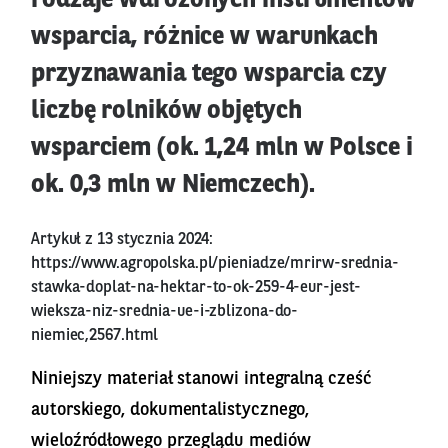
rodzaje wdrożonych instrumentów
wsparcia, różnice w warunkach
przyznawania tego wsparcia czy
liczbę rolników objętych
wsparciem (ok. 1,24 mln w Polsce i
ok. 0,3 mln w Niemczech).
Artykuł z 13 stycznia 2024:
https://www.agropolska.pl/pieniadze/mrirw-srednia-
stawka-doplat-na-hektar-to-ok-259-4-eur-jest-
wieksza-niz-srednia-ue-i-zblizona-do-
niemiec,2567.html
Niniejszy materiał stanowi integralną cześć
autorskiego, dokumentalistycznego,
wieloźródłowego przeglądu mediów