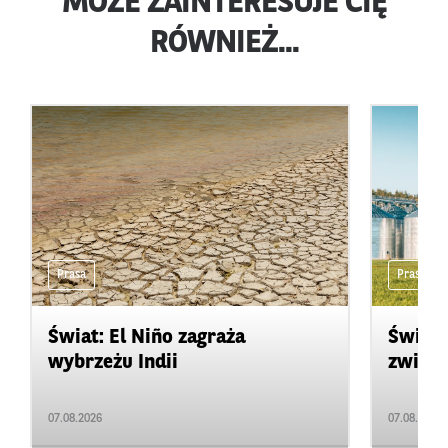
MOŻE ZAINTERESUJE CIĘ
RÓWNIEŻ...
Prasa
Prasa
Świat: El Niño zagraża
Świat:
wybrzeżu Indii
zwięks
07.08.2026
07.08.2026