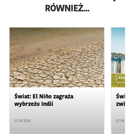
RÓWNIEŻ...
Prasa
Prasa
Świat: El Niño zagraża
Świat:
wybrzeżu Indii
zwięks
07.08.2026
07.08.2026