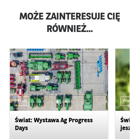
MOŻE ZAINTERESUJE CIĘ
RÓWNIEŻ...
Prasa
Prasa
Świat: Wystawa Ag Progress
Świat
Days
jeszcz