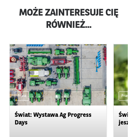
MOŻE ZAINTERESUJE CIĘ
RÓWNIEŻ...
Prasa
Prasa
Świat: Wystawa Ag Progress
Świat
Days
jeszcz